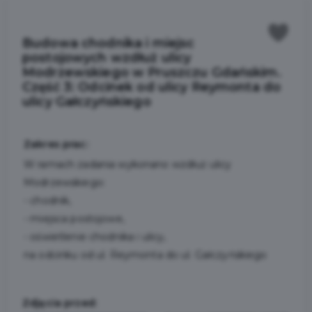
Budowa chodnika i miejsc
postojowych wzdłuż ulicy
Modrzewskiego w Pruszczu Gdańskim.
Część 3: Odcinek od ulicy Reymonta do
ulicy Gałczyńskiego
Zakres prac:
W ramach zadania wykonano wzdłuż ulicy
Modrzewskiego:
- chodnik,
- miejsca postojowe,
- oświetlenie chodnika i ulicy,
na odcinku od ul. Reymonta do ul. Gałczyńskiego
Zdjęcia przed: