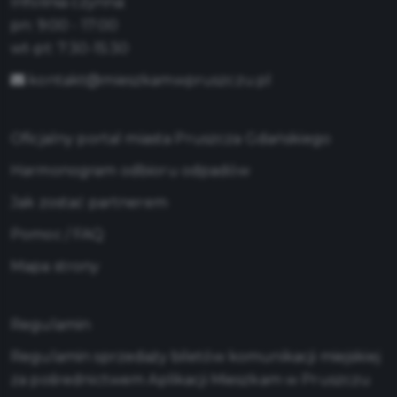
Infolinia czynna:
pn: 9:00 - 17:00
wt-pt: 7:30-15:30
kontakt@mieszkamwpruszczu.pl
Oficjalny portal miasta Pruszcza Gdańskiego
Harmonogram odbioru odpadów
Jak zostać partnerem
Pomoc / FAQ
Mapa strony
Regulamin
Regulamin sprzedaży biletów komunikacji miejskiej
za pośrednictwem Aplikacji Mieszkam w Pruszczu