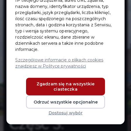
IP twojego urządzenia, adres URL żądania,
chodnika i
nazwa domeny, identyfikator urządzenia, typ
przeglądarki, język przeglądarki, liczba kliknięć,
miejsc
ilość czasu spędzonego na poszczególnych
stronach, data i godzina korzystania z Serwisu,
typ i wersja systemu operacyjnego,
postojowych
rozdzielczość ekranu, dane zbierane w
dziennikach serwera a także inne podobne
informacje.
wzdłuż ulicy
Szczegółowe informacje o plikach cookies
znajdziesz w Polityce prywatności
Modrzewskiego
Zgadzam się na wszystkie
w Pruszczu
ciasteczka
Gdańskim.
Odrzuć wszystkie opcjonalne
Dostosuj wybór
Część 3: