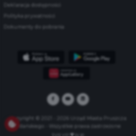
Deklaracja dostępności
Polityka prywatności
Dokumenty do pobrania
Copyright © 2021 - 2026 Urząd Miasta Pruszcza
Gdańskiego - Wszystkie prawa zastrzeżone
Build with
by qb