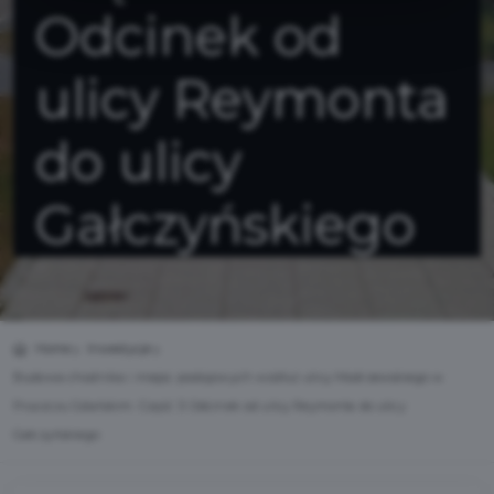
Odcinek od
ulicy Reymonta
do ulicy
Gałczyńskiego
Home
Inwestycje
Budowa chodnika i miejsc postojowych wzdłuż ulicy Modrzewskiego w
Pruszczu Gdańskim. Część 3: Odcinek od ulicy Reymonta do ulicy
Gałczyńskiego