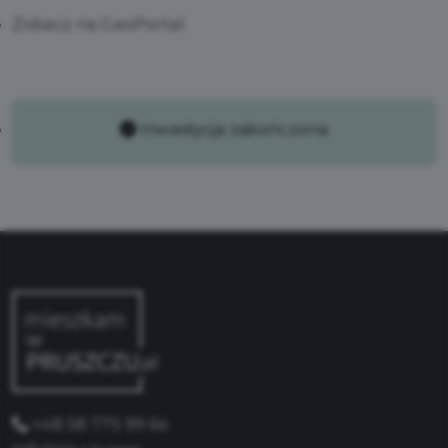
Zobacz na GeoPortal
Inwestycja zakończona
+48 58 775 99 64