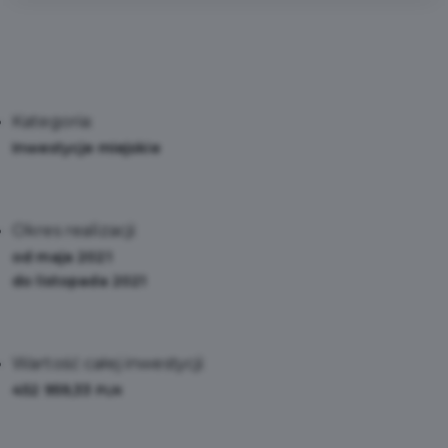
Kategoria:
Inwestycje miejskie
Okres realizacji:
od maja 2021
do listopada 2021
Wartość całej inwestycji:
452 959,33
PLN