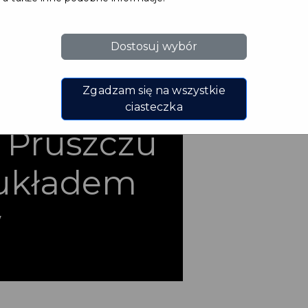
adu
Dostosuj wybór
ączącego
Zgadzam się na wszystkie
o z ul.
ciasteczka
 Pruszczu
układem
w