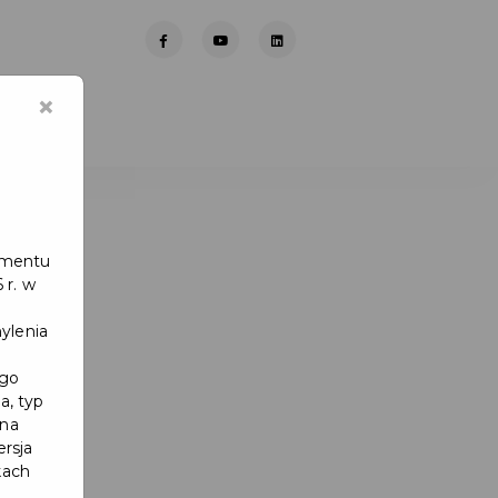
×
lamentu
 r. w
ylenia
ego
a, typ
 na
ersja
kach