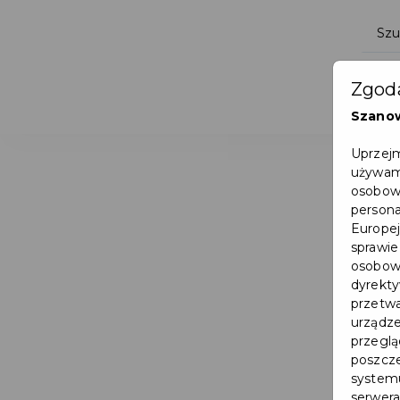
Zgoda
Szano
Uprzejm
używamy
osobowy
persona
Europej
sprawie
osobowy
dyrekty
przetwa
urządze
przegląd
poszcze
systemu
serwera