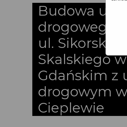
Budowa ukł
drogowego ł
ul. Sikorskieg
Skalskiego w
Gdańskim z 
drogowym 
Cieplewie