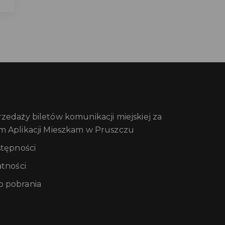
edaży biletów komunikacji miejskiej za
m Aplikacji Mieszkam w Pruszczu
stępności
atności
 pobrania