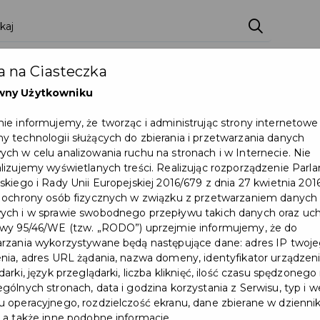
 na Ciasteczka
wny Użytkowniku
ie informujemy, że tworząc i administrując strony internetowe
 technologii służących do zbierania i przetwarzania danych
ch w celu analizowania ruchu na stronach i w Internecie. Nie
lizujemy wyświetlanych treści. Realizując rozporządzenie Par
skiego i Rady Unii Europejskiej 2016/679 z dnia 27 kwietnia 2016
 ochrony osób fizycznych w związku z przetwarzaniem danych
ch i w sprawie swobodnego przepływu takich danych oraz uch
wy 95/46/WE (tzw. „RODO”) uprzejmie informujemy, że do
rzania wykorzystywane będą następujące dane: adres IP twoj
nia, adres URL żądania, nazwa domeny, identyfikator urządzeni
arki, język przeglądarki, liczba kliknięć, ilość czasu spędzonego
gólnych stronach, data i godzina korzystania z Serwisu, typ i w
 operacyjnego, rozdzielczość ekranu, dane zbierane w dzienni
 a także inne podobne informacje.