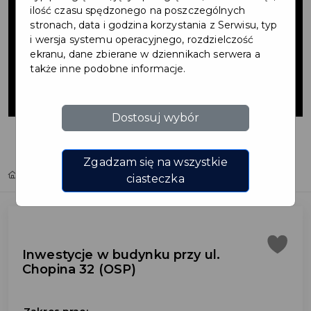
budynku przy
ilość czasu spędzonego na poszczególnych
stronach, data i godzina korzystania z Serwisu, typ
i wersja systemu operacyjnego, rozdzielczość
ul. Chopina 32
ekranu, dane zbierane w dziennikach serwera a
także inne podobne informacje.
(OSP)
Dostosuj wybór
Zgadzam się na wszystkie
Home
Inwestycje
Inwestycje w budynku przy ul. Chopina 32 (OSP)
ciasteczka
Inwestycje w budynku przy ul.
Chopina 32 (OSP)