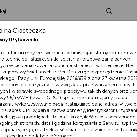
 na Ciasteczka
wny Użytkowniku
ie informujemy, że tworząc i administrując strony internetowe
 technologii służących do zbierania i przetwarzania danych
ch w celu analizowania ruchu na stronach i w Internecie. Nie
lizujemy wyświetlanych treści. Realizując rozporządzenie Par
skiego i Rady Unii Europejskiej 2016/679 z dnia 27 kwietnia 2016
 ochrony osób fizycznych w związku z przetwarzaniem danych
ch i w sprawie swobodnego przepływu takich danych oraz uch
wy 95/46/WE (tzw. „RODO”) uprzejmie informujemy, że do
rzania wykorzystywane będą następujące dane: adres IP twoj
nia, adres URL żądania, nazwa domeny, identyfikator urządzeni
arki, język przeglądarki, liczba kliknięć, ilość czasu spędzonego
gólnych stronach, data i godzina korzystania z Serwisu, typ i w
 operacyjnego, rozdzielczość ekranu, dane zbierane w dzienni
 a także inne podobne informacje.