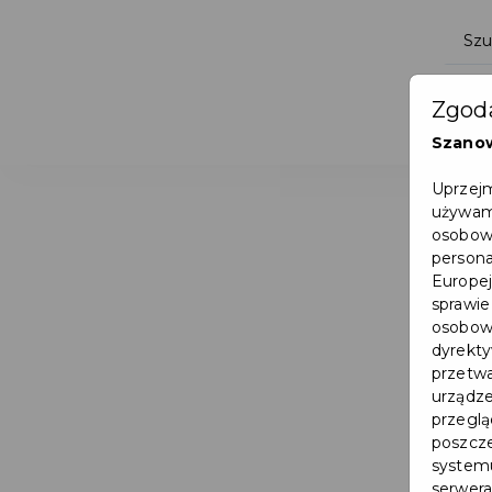
Zgoda
Szano
Uprzejm
używamy
osobowy
persona
Europej
sprawie
osobowy
dyrekty
przetwa
urządze
przegląd
poszcze
systemu
serwera