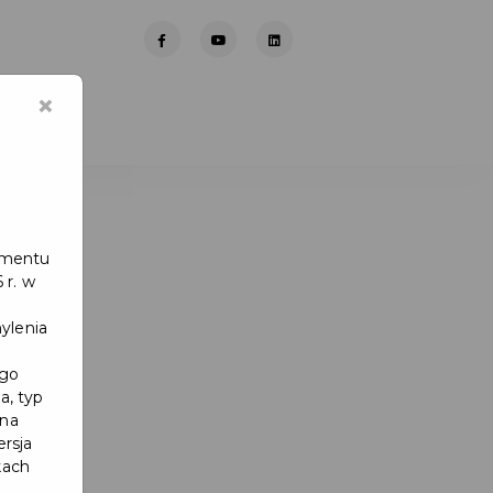
×
lamentu
 r. w
ylenia
ego
a, typ
 na
ersja
kach