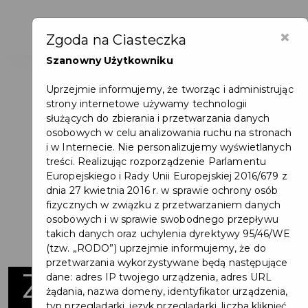
×
Zgoda na Ciasteczka
Szanowny Użytkowniku
Uprzejmie informujemy, że tworząc i administrując
strony internetowe używamy technologii
służących do zbierania i przetwarzania danych
osobowych w celu analizowania ruchu na stronach
i w Internecie. Nie personalizujemy wyświetlanych
treści. Realizując rozporządzenie Parlamentu
Europejskiego i Rady Unii Europejskiej 2016/679 z
dnia 27 kwietnia 2016 r. w sprawie ochrony osób
fizycznych w związku z przetwarzaniem danych
osobowych i w sprawie swobodnego przepływu
takich danych oraz uchylenia dyrektywy 95/46/WE
(tzw. „RODO”) uprzejmie informujemy, że do
przetwarzania wykorzystywane będą następujące
Zagospodarowan
dane: adres IP twojego urządzenia, adres URL
żądania, nazwa domeny, identyfikator urządzenia,
typ przeglądarki, język przeglądarki, liczba kliknięć,