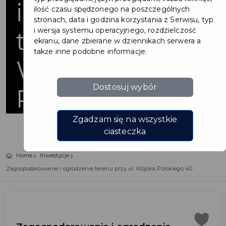
i ogrodzenie
ilość czasu spędzonego na poszczególnych
stronach, data i godzina korzystania z Serwisu, typ
i wersja systemu operacyjnego, rozdzielczość
terenu przy ul.
ekranu, dane zbierane w dziennikach serwera a
także inne podobne informacje.
Wojska
Dostosuj wybór
Polskiego 40
Zgadzam się na wszystkie
ciasteczka
Home
Inwestycje
Zagospodarowanie i ogrodzenie terenu przy ul. Wojska Polskiego 40