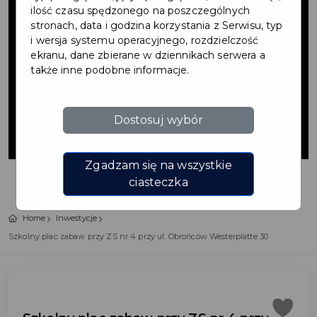
zabaw przy ZS
ilość czasu spędzonego na poszczególnych
stronach, data i godzina korzystania z Serwisu, typ
i wersja systemu operacyjnego, rozdzielczość
nr 4 przy ul.
ekranu, dane zbierane w dziennikach serwera a
także inne podobne informacje.
Obrońców
Dostosuj wybór
Westerplatte 30
Zgadzam się na wszystkie
ciasteczka
Home
Inwestycje
Szkolny plac zabaw przy ZS nr 4 przy ul. Obrońców Westerplatte 30