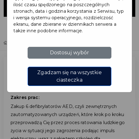
defibrylatorów
ilość czasu spędzonego na poszczególnych
stronach, data i godzina korzystania z Serwisu, typ
i wersja systemu operacyjnego, rozdzielczość
ekranu, dane zbierane w dziennikach serwera a
także inne podobne informacje.
Home
Inwestycje
Zakup defibrylatorów
Dostosuj wybór
Zgadzam się na wszystkie
Zakup defibrylatorów
ciasteczka
Zakres prac:
Zakup 6 defibrylatorów AED, czyli zewnętrznych
zautomatyzowanych urządzeń, które krok po kroku
przeprowadzą Cię przez proces ratowania ludzkiego
życia w sytuacji jego zagrożenia podając impuls
elektryczny, wraz z pakietem szkoleń dla