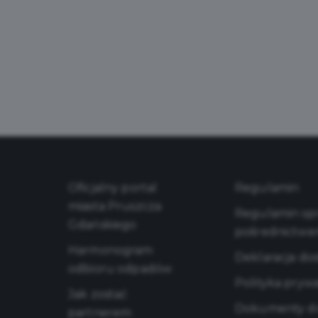
Oficjalny portal
Regulamin
miasta Pruszcza
Regulamin sprz
Gdańskiego
pośrednictwe
Harmonogram
Deklaracja do
odbioru odpadów
Polityka pryw
Jak zostać
Dokumenty do
partnerem