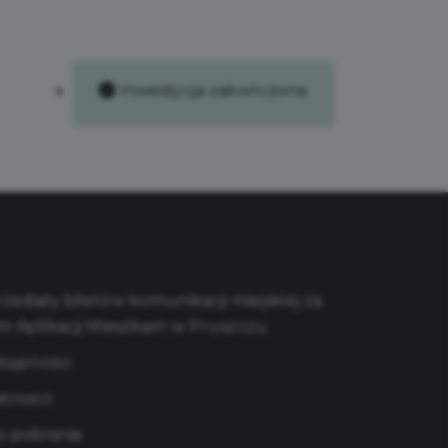
Inwestycja zakończona
edaży biletów komunikacji miejskiej za
m Aplikacji Mieszkam w Pruszczu
stępności
atności
 pobrania