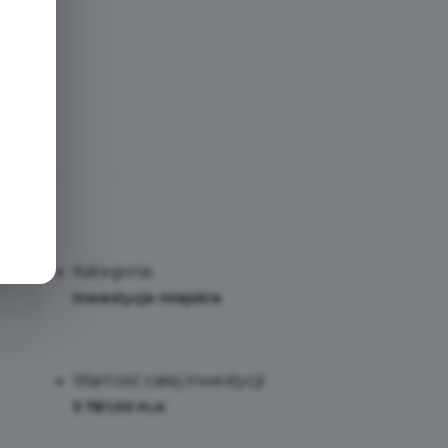
e
Kategoria:
Inwestycje miejskie
Wartość całej inwestycji:
5 781,00
PLN