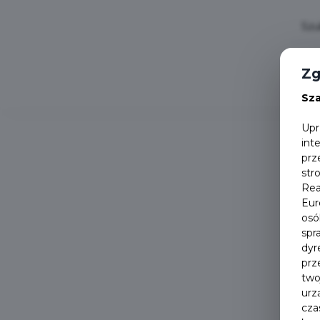
Zg
Sz
Upr
int
prz
str
Rea
Eur
osó
spr
dyr
prz
two
urz
cza