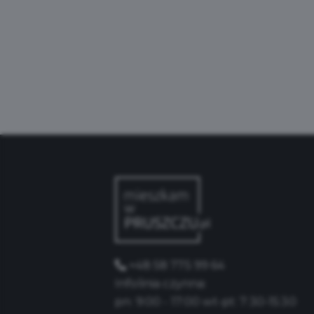
+48 58 775 99 64
Infolinia czynna:
pn: 9:00 - 17:00 wt-pt: 7:30-15:30