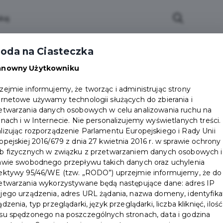
oda na Ciasteczka
anowny Użytkowniku
zejmie informujemy, że tworząc i administrując strony
ernetowe używamy technologii służących do zbierania i
etwarzania danych osobowych w celu analizowania ruchu na
onach i w Internecie. Nie personalizujemy wyświetlanych treści.
lizując rozporządzenie Parlamentu Europejskiego i Rady Unii
opejskiej 2016/679 z dnia 27 kwietnia 2016 r. w sprawie ochrony
b fizycznych w związku z przetwarzaniem danych osobowych i
awie swobodnego przepływu takich danych oraz uchylenia
ektywy 95/46/WE (tzw. „RODO”) uprzejmie informujemy, że do
etwarzania wykorzystywane będą następujące dane: adres IP
jego urządzenia, adres URL żądania, nazwa domeny, identyfika
ądzenia, typ przeglądarki, język przeglądarki, liczba kliknięć, ilość
su spędzonego na poszczególnych stronach, data i godzina