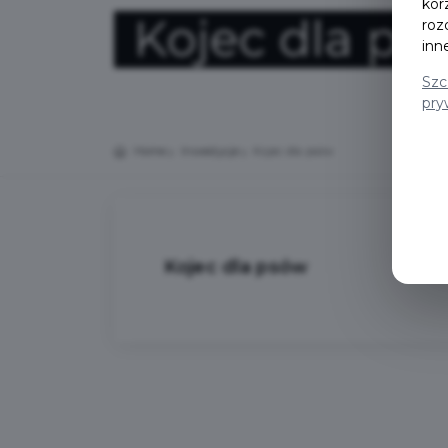
kor
Kojec dla ps
roz
inn
Szc
pry
Home
Inwestycje
Kojec dla psów
Kojec dla psów