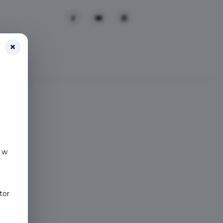
×
 w
tor