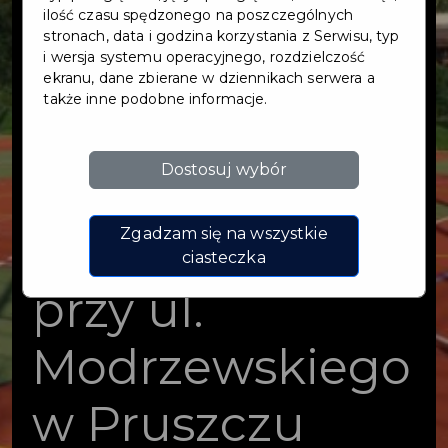
sportowo-
ilość czasu spędzonego na poszczególnych
stronach, data i godzina korzystania z Serwisu, typ
i wersja systemu operacyjnego, rozdzielczość
rekreacyjnego
ekranu, dane zbierane w dziennikach serwera a
także inne podobne informacje.
wraz z
Dostosuj wybór
miejscami
postojowymi
Zgadzam się na wszystkie
ciasteczka
przy ul.
Modrzewskiego
w Pruszczu