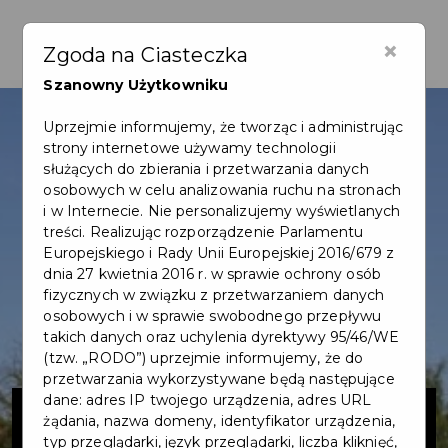
×
Zgoda na Ciasteczka
Szanowny Użytkowniku
Uprzejmie informujemy, że tworząc i administrując
strony internetowe używamy technologii
służących do zbierania i przetwarzania danych
osobowych w celu analizowania ruchu na stronach
i w Internecie. Nie personalizujemy wyświetlanych
treści. Realizując rozporządzenie Parlamentu
Europejskiego i Rady Unii Europejskiej 2016/679 z
dnia 27 kwietnia 2016 r. w sprawie ochrony osób
fizycznych w związku z przetwarzaniem danych
osobowych i w sprawie swobodnego przepływu
takich danych oraz uchylenia dyrektywy 95/46/WE
(tzw. „RODO”) uprzejmie informujemy, że do
przetwarzania wykorzystywane będą następujące
Budowa terenu
dane: adres IP twojego urządzenia, adres URL
żądania, nazwa domeny, identyfikator urządzenia,
typ przeglądarki, język przeglądarki, liczba kliknięć,