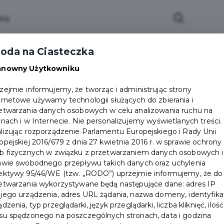
oda na Ciasteczka
anowny Użytkowniku
zejmie informujemy, że tworząc i administrując strony
ernetowe używamy technologii służących do zbierania i
etwarzania danych osobowych w celu analizowania ruchu na
onach i w Internecie. Nie personalizujemy wyświetlanych treści.
lizując rozporządzenie Parlamentu Europejskiego i Rady Unii
opejskiej 2016/679 z dnia 27 kwietnia 2016 r. w sprawie ochrony
b fizycznych w związku z przetwarzaniem danych osobowych i
awie swobodnego przepływu takich danych oraz uchylenia
ektywy 95/46/WE (tzw. „RODO”) uprzejmie informujemy, że do
etwarzania wykorzystywane będą następujące dane: adres IP
jego urządzenia, adres URL żądania, nazwa domeny, identyfika
ądzenia, typ przeglądarki, język przeglądarki, liczba kliknięć, ilość
su spędzonego na poszczególnych stronach, data i godzina