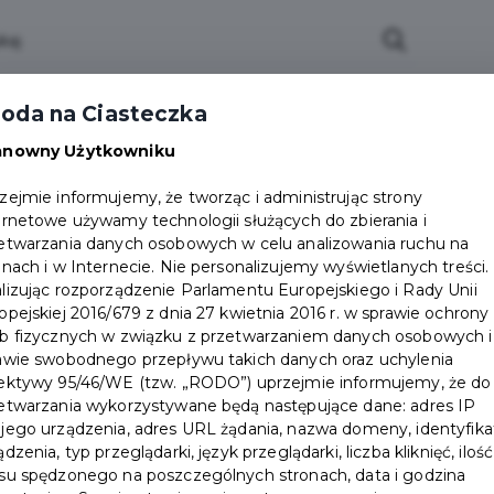
oda na Ciasteczka
anowny Użytkowniku
zejmie informujemy, że tworząc i administrując strony
ernetowe używamy technologii służących do zbierania i
etwarzania danych osobowych w celu analizowania ruchu na
onach i w Internecie. Nie personalizujemy wyświetlanych treści.
lizując rozporządzenie Parlamentu Europejskiego i Rady Unii
opejskiej 2016/679 z dnia 27 kwietnia 2016 r. w sprawie ochrony
b fizycznych w związku z przetwarzaniem danych osobowych i
awie swobodnego przepływu takich danych oraz uchylenia
ektywy 95/46/WE (tzw. „RODO”) uprzejmie informujemy, że do
etwarzania wykorzystywane będą następujące dane: adres IP
jego urządzenia, adres URL żądania, nazwa domeny, identyfika
ądzenia, typ przeglądarki, język przeglądarki, liczba kliknięć, ilość
su spędzonego na poszczególnych stronach, data i godzina