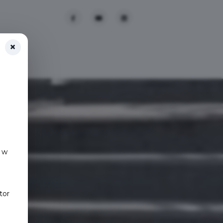
×
 w
tor