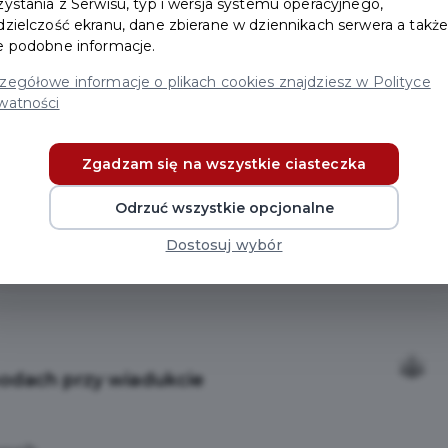
zystania z Serwisu, typ i wersja systemu operacyjnego,
rowerowe
dzielczość ekranu, dane zbierane w dziennikach serwera a takż
e podobne informacje.
 przy
zegółowe informacje o plikach cookies znajdziesz w Polityce
watności
Zgadzam się na wszystkie ciasteczka
Odrzuć wszystkie opcjonalne
Dostosuj wybór
 przy wiadukcie
odach przy wiadukcie