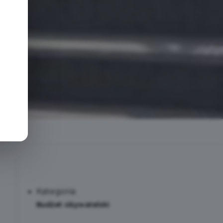
e
Kategoria:
Budżet obywatelski