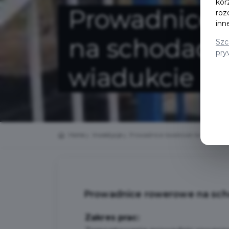
kor
Prowadnice 
roz
inn
na schodach
Szc
pry
wiadukcie
Home
Inwestycje
Prowadnice rowerowe na schodach
Prowadnice rowerowe na sch
Zakres prac: