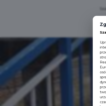
Zg
Sz
Upr
int
prz
str
Rea
Eur
osó
spr
dyr
prz
two
urz
cza