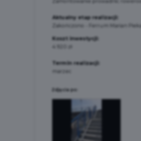
Zamontowanie prowadnic rowero
Aktualny etap realizacji:
Zakończono - Ferrum Marian Pieka
Koszt inwestycji:
4 920 zł
Termin realizacji:
marzec
Zdjęcia po: