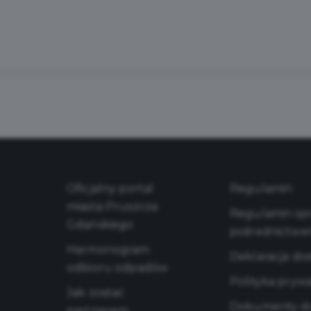
Oficjalny portal
Regulamin
miasta Pruszcza
Regulamin sprz
Gdańskiego
pośrednictwe
Harmonogram
Deklaracja do
odbioru odpadów
Polityka pryw
Jak zostać
Dokumenty do
partnerem