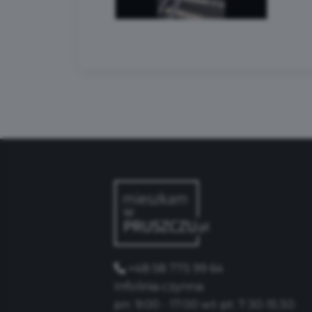
+48 58 775 99 64
Infolinia czynna:
pn: 9:00 - 17:00 wt-pt: 7:30-15:30