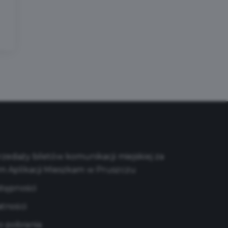
edaży biletów komunikacji miejskiej za
m Aplikacji Mieszkam w Pruszczu
stępności
atności
 pobrania