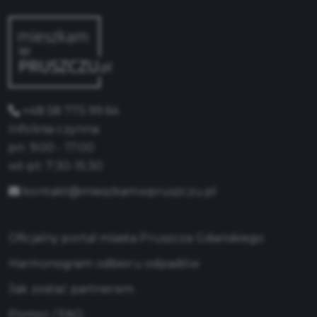
+48 58 775 99 64
Infolinia czynna:
pn: 9:00 - 17:00
wt-pt: 7:30-15:30
kontakt@mieszkamwpruszczu.pl
Oficjalny portal miasta Pruszcza Gdańskiego
Harmonogram odbioru odpadów
Jak zostać partnerem
Pomoc / FAQ