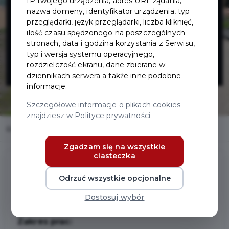
IP twojego urządzenia, adres URL żądania,
parku dla psów
nazwa domeny, identyfikator urządzenia, typ
przeglądarki, język przeglądarki, liczba kliknięć,
na Osiedlu
ilość czasu spędzonego na poszczególnych
stronach, data i godzina korzystania z Serwisu,
typ i wersja systemu operacyjnego,
Wschód
rozdzielczość ekranu, dane zbierane w
dziennikach serwera a także inne podobne
informacje.
Szczegółowe informacje o plikach cookies
znajdziesz w Polityce prywatności
Home
Inwestycje
Utworzenia parku dla psów na Osiedlu Wschód
Zgadzam się na wszystkie
ciasteczka
Odrzuć wszystkie opcjonalne
Utworzenia parku dla psów na
Osiedlu Wschód
Dostosuj wybór
Zakres prac: