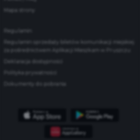
Mapa strony
Regulamin
Regulamin sprzedaży biletów komunikacji miejskiej
za pośrednictwem Aplikacji Mieszkam w Pruszczu
Deklaracja dostępności
Polityka prywatności
Dokumenty do pobrania