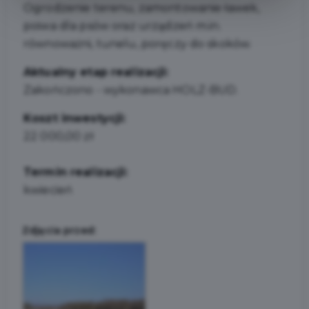
Ogrodzenie terenu, zamontowanie ławek,
poiwa dla psów oraz urządzeń m.in.
równoważni, tunelu, poręczy do skoków.
Aktualny etap realizacji:
Zakończono - wykonawca HOLZ-BUD.
Koszt inwestycji:
22 000,00 zł
Termin realizacji:
kwiecień
Zdjęcia przed: