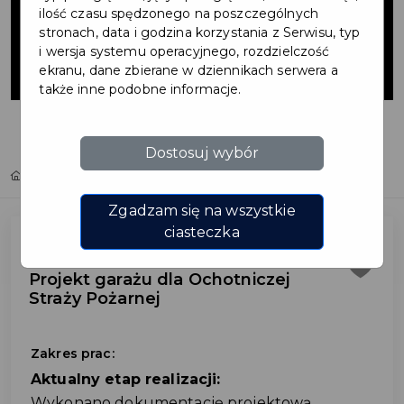
dla Ochotniczej
ilość czasu spędzonego na poszczególnych
stronach, data i godzina korzystania z Serwisu, typ
i wersja systemu operacyjnego, rozdzielczość
Straży Pożarnej
ekranu, dane zbierane w dziennikach serwera a
także inne podobne informacje.
Dostosuj wybór
Home
Inwestycje
Projekt garażu dla Ochotniczej Straży Pożarnej
Zgadzam się na wszystkie
ciasteczka
Projekt garażu dla Ochotniczej
Straży Pożarnej
Zakres prac:
Aktualny etap realizacji:
Wykonano dokumentację projektową.