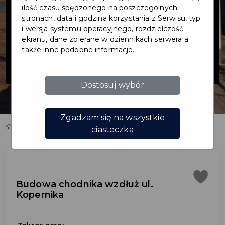
chodnika
ilość czasu spędzonego na poszczególnych
stronach, data i godzina korzystania z Serwisu, typ
i wersja systemu operacyjnego, rozdzielczość
wzdłuż ul.
ekranu, dane zbierane w dziennikach serwera a
także inne podobne informacje.
Kopernika
Dostosuj wybór
Zgadzam się na wszystkie
Home
Inwestycje
Budowa chodnika wzdłuż ul. Kopernika
ciasteczka
Budowa chodnika wzdłuż ul.
Kopernika