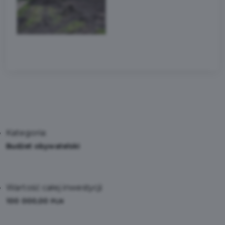
Kategoria:
Budżet obywatelski
Wartość całej inwestycji:
100 000,00
PLN