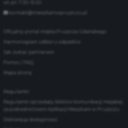
wt-pt: 7:30-15:30
kontakt@mieszkamwpruszczu.pl
Oficjalny portal miasta Pruszcza Gdańskiego
Harmonogram odbioru odpadów
Jak zostać partnerem
Pomoc / FAQ
Mapa strony
Regulamin
Regulamin sprzedaży biletów komunikacji miejskiej
za pośrednictwem Aplikacji Mieszkam w Pruszczu
Deklaracja dostępności