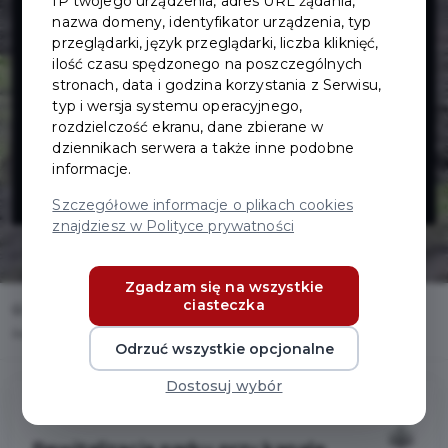
IP twojego urządzenia, adres URL żądania,
parku przy
nazwa domeny, identyfikator urządzenia, typ
przeglądarki, język przeglądarki, liczba kliknięć,
kanale Raduni
ilość czasu spędzonego na poszczególnych
stronach, data i godzina korzystania z Serwisu,
typ i wersja systemu operacyjnego,
z zachowaniem
rozdzielczość ekranu, dane zbierane w
dziennikach serwera a także inne podobne
informacje.
starych drzew
Szczegółowe informacje o plikach cookies
znajdziesz w Polityce prywatności
Zgadzam się na wszystkie
ciasteczka
Home
Inwestycje
Rewitalizacja parku przy kanale Raduni z zachowaniem starych drzew
Odrzuć wszystkie opcjonalne
Dostosuj wybór