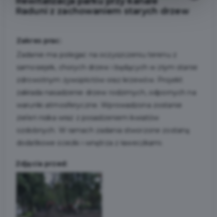
Rewitalizacja parku przy kanale
Raduni z zachowaniem starych drzew
Zakres prac:
Zadanie ma polegać na oczyszczeniu terenu z
samosiejek, chorych drzew i będących w złym stanie
zdrowotnym żywopłotów oraz krzewów. Projekt
zakłada nasadzenie drzew rodzimych, odpornych na
warunki atmosferyczne. Wprowadzona zostanie
zieleń niska wraz z posadzeniem kwiatów
ozdobnych. W ramach zadania stworzone zostaną
dodatkowe ścieżki i wnętrza z ławeczkami.
Zdjęcia przed: