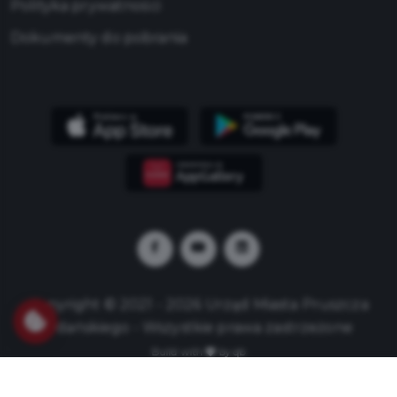
Polityka prywatności
Dokumenty do pobrania
Copyright © 2021 - 2026 Urząd Miasta Pruszcza
Gdańskiego - Wszystkie prawa zastrzeżone
Build with
by qb