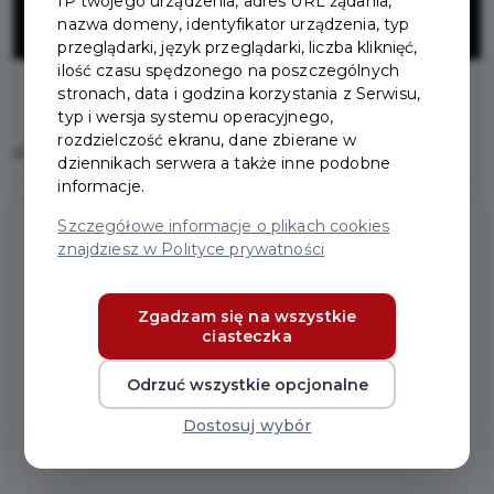
IP twojego urządzenia, adres URL żądania,
przystankowych
nazwa domeny, identyfikator urządzenia, typ
przeglądarki, język przeglądarki, liczba kliknięć,
ilość czasu spędzonego na poszczególnych
stronach, data i godzina korzystania z Serwisu,
typ i wersja systemu operacyjnego,
rozdzielczość ekranu, dane zbierane w
Home
Inwestycje
Montaż wiat przystankowych
dziennikach serwera a także inne podobne
informacje.
Szczegółowe informacje o plikach cookies
znajdziesz w Polityce prywatności
Montaż wiat przystankowych
Zgadzam się na wszystkie
ciasteczka
Zakres prac:
Montaż dwóch wiat przystankowych przy ul.
Odrzuć wszystkie opcjonalne
Grunwaldzkiej oraz jednej wiaty na Osiedlu
Dostosuj wybór
Bursztynowym.