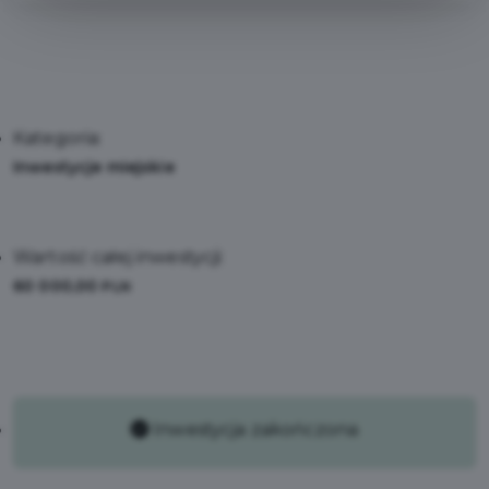
Kategoria:
Inwestycje miejskie
Wartość całej inwestycji:
60 000,00
PLN
Inwestycja zakończona