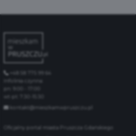
+48 58 775 99 64
Infolinia czynna:
pn: 9:00 - 17:00
wt-pt: 7:30-15:30
kontakt@mieszkamwpruszczu.pl
Oficjalny portal miasta Pruszcza Gdańskiego