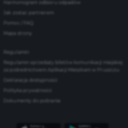
Harmonogram odbioru odpadów
Jak zostać partnerem
Pomoc / FAQ
Mapa strony
Regulamin
Regulamin sprzedaży biletów komunikacji miejskiej
za pośrednictwem Aplikacji Mieszkam w Pruszczu
Deklaracja dostępności
Polityka prywatności
Dokumenty do pobrania