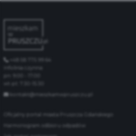
+48 58 775 99 64
Infolinia czynna:
pn: 9:00 - 17:00
wt-pt: 7:30-15:30
kontakt@mieszkamwpruszczu.pl
Oficjalny portal miasta Pruszcza Gdańskiego
Harmonogram odbioru odpadów