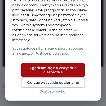
IP twojego urządzenia, adres URL żądania,
rowerowej od
nazwa domeny, identyfikator urządzenia, typ
przeglądarki, język przeglądarki, liczba kliknięć,
Faktorii do
ilość czasu spędzonego na poszczególnych
stronach, data i godzina korzystania z Serwisu,
typ i wersja systemu operacyjnego,
granicy z
rozdzielczość ekranu, dane zbierane w
dziennikach serwera a także inne podobne
informacje.
Gminą Pruszcz
Szczegółowe informacje o plikach cookies
znajdziesz w Polityce prywatności
Gdański
Zgadzam się na wszystkie
ciasteczka
Odrzuć wszystkie opcjonalne
Home
Inwestycje
Dostosuj wybór
Projekt ścieżki rowerowej od Faktorii do granicy z Gminą Pruszcz Gdański