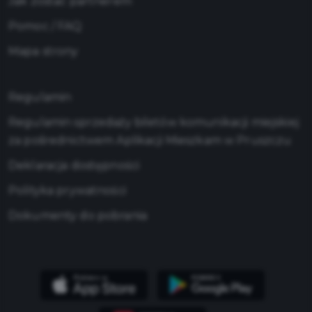
Jak zostać partnerem
Pomoc / FAQ
Mapa strony
Regulamin
Regulamin sprzedaży biletów komunikacji miejskiej
za pośrednictwem Aplikacji Mieszkam w Pruszczu
Deklaracja dostępności
Polityka prywatności
Dokumenty do pobrania