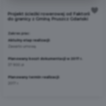
Projekt ścieżki rowerowej od Faktorii
do granicy z Gminą Pruszcz Gdański
Zakres prac:
Aktulny etap realizacji:
Zawarto umowę.
Planowany koszt dokumentacji w 2017 r.
37 900 zł
Planowany termin realizacji:
2017 r.