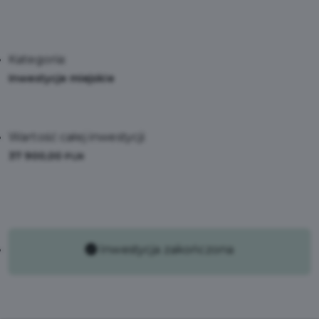
Kategoria:
Inwestycje miejskie
Wartość całej inwestycji:
37 900,00
PLN
Inwestycja zakończona