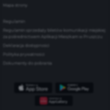
Mapa strony
Regulamin
Regulamin sprzedaży biletów komunikacji miejskiej
za pośrednictwem Aplikacji Mieszkam w Pruszczu
Deklaracja dostępności
Polityka prywatności
Dokumenty do pobrania