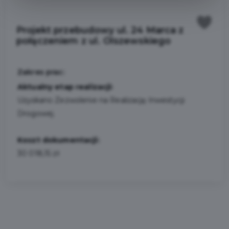
Projekt przebudowy ul. 24 Marca z
połączeniem z ul. Olszewskiego
Zakres prac:
Aktualny etap realizacji:
Uzyskano Zezwolenie na Realizację Inwestycji
Drogowej.
Koszt dokumentacji:
30 018,15 zł