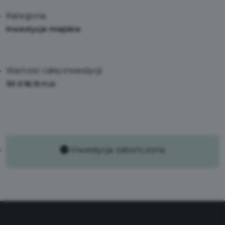
Kategoria:
Inwestycje miejskie
Wartość całej inwestycji:
30 018,15
PLN
Inwestycja zakończona