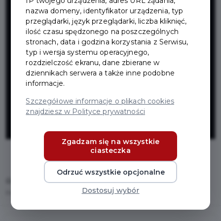
IP twojego urządzenia, adres URL żądania,
przebudowy ul.
nazwa domeny, identyfikator urządzenia, typ
przeglądarki, język przeglądarki, liczba kliknięć,
24 Marca z
ilość czasu spędzonego na poszczególnych
stronach, data i godzina korzystania z Serwisu,
typ i wersja systemu operacyjnego,
połączeniem z
rozdzielczość ekranu, dane zbierane w
dziennikach serwera a także inne podobne
informacje.
ul.
Szczegółowe informacje o plikach cookies
znajdziesz w Polityce prywatności
Olszewskiego
Zgadzam się na wszystkie
ciasteczka
Odrzuć wszystkie opcjonalne
Home
Inwestycje
Dostosuj wybór
Projekt przebudowy ul. 24 Marca z połączeniem z ul. Olszewskiego