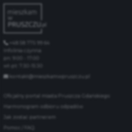
+48 58 775 99 64
Infolinia czynna:
pn: 9:00 - 17:00
wt-pt: 7:30-15:30
kontakt@mieszkamwpruszczu.pl
Oficjalny portal miasta Pruszcza Gdańskiego
Harmonogram odbioru odpadów
Jak zostać partnerem
Pomoc / FAQ