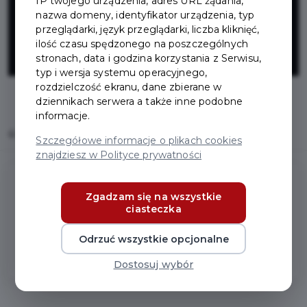
IP twojego urządzenia, adres URL żądania,
deszczowa ul.
nazwa domeny, identyfikator urządzenia, typ
przeglądarki, język przeglądarki, liczba kliknięć,
Mickiewicza
ilość czasu spędzonego na poszczególnych
stronach, data i godzina korzystania z Serwisu,
typ i wersja systemu operacyjnego,
rozdzielczość ekranu, dane zbierane w
dziennikach serwera a także inne podobne
informacje.
Home
Inwestycje
Kanalizacja deszczowa ul. Mickiewicza
Szczegółowe informacje o plikach cookies
znajdziesz w Polityce prywatności
Zgadzam się na wszystkie
ciasteczka
Kanalizacja deszczowa ul.
Mickiewicza
Odrzuć wszystkie opcjonalne
Dostosuj wybór