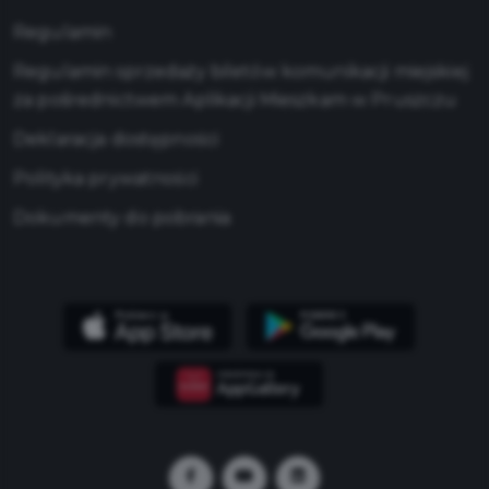
Regulamin
Regulamin sprzedaży biletów komunikacji miejskiej
za pośrednictwem Aplikacji Mieszkam w Pruszczu
Deklaracja dostępności
Polityka prywatności
Dokumenty do pobrania