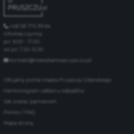
+48 58 775 99 64
Infolinia czynna:
pn: 9:00 - 17:00
wt-pt: 7:30-15:30
kontakt@mieszkamwpruszczu.pl
Oficjalny portal miasta Pruszcza Gdańskiego
Harmonogram odbioru odpadów
Jak zostać partnerem
Pomoc / FAQ
Mapa strony