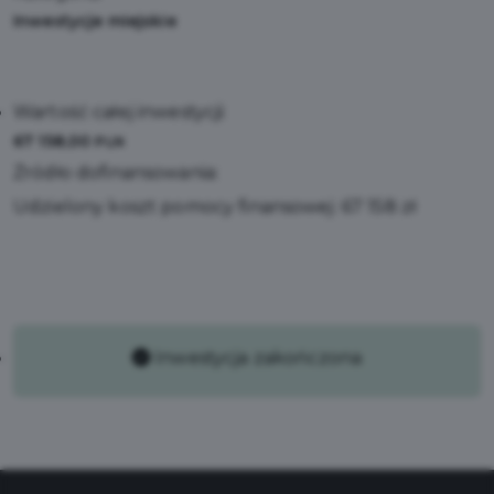
Inwestycje miejskie
Wartość całej inwestycji:
67 158,00
PLN
Źródło dofinansowania:
Udzielony koszt pomocy finansowej: 67 158 zł
Inwestycja zakończona