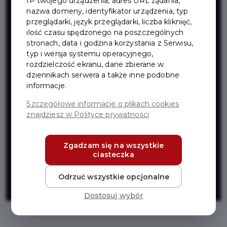
IP twojego urządzenia, adres URL żądania,
drogi
nazwa domeny, identyfikator urządzenia, typ
przeglądarki, język przeglądarki, liczba kliknięć,
wojewódzkiej
ilość czasu spędzonego na poszczególnych
stronach, data i godzina korzystania z Serwisu,
typ i wersja systemu operacyjnego,
nr 226 - ulica
rozdzielczość ekranu, dane zbierane w
dziennikach serwera a także inne podobne
informacje.
Fryderyka
Szczegółowe informacje o plikach cookies
znajdziesz w Polityce prywatności
Chopina w
Zgadzam się na wszystkie
Pruszczu
ciasteczka
Gdańskim
Odrzuć wszystkie opcjonalne
Dostosuj wybór