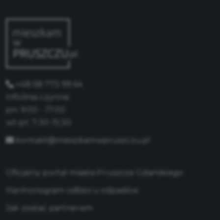
+48 58 775 99 64
Infolinia czynna:
pn: 9:00 - 17:00
wt-pt: 7:30-15:30
kontakt@mieszkamwpruszczu.pl
Oficjalny portal miasta Pruszcza Gdańskiego
Harmonogram odbioru odpadów
Jak zostać partnerem