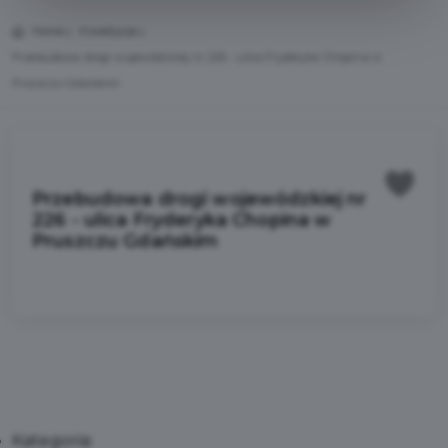
Home
Inwestycje
Przebudowa drogi wojewódzkiej nr 226 - ulica Fryderyka Chopina w
Pruszczu Gdańskim
Przebudowa drogi wojewódzkiej nr
226 - ulica Fryderyka Chopina w
Pruszczu Gdańskim
Kategoria: