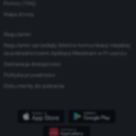
Pomoc / FAQ
Mapa strony
Regulamin
Regulamin sprzedaży biletów komunikacji miejskiej
za pośrednictwem Aplikacji Mieszkam w Pruszczu
Deklaracja dostępności
Polityka prywatności
Dokumenty do pobrania