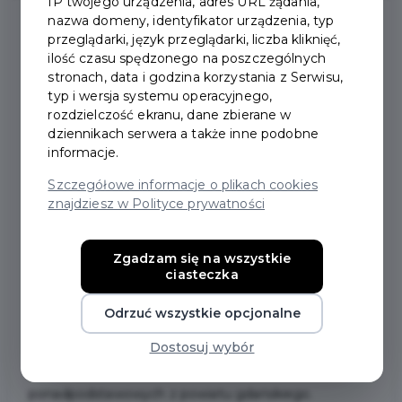
IP twojego urządzenia, adres URL żądania,
nazwa domeny, identyfikator urządzenia, typ
przeglądarki, język przeglądarki, liczba kliknięć,
2026-03-31
ilość czasu spędzonego na poszczególnych
stronach, data i godzina korzystania z Serwisu,
typ i wersja systemu operacyjnego,
AFERA W BIBLIOTECE –
rozdzielczość ekranu, dane zbierane w
dziennikach serwera a także inne podobne
POWIATOWY KONKURS
informacje.
LITERACKI
Szczegółowe informacje o plikach cookies
znajdziesz w Polityce prywatności
Już po raz kolejny Powiatowa i Miejska Biblioteka
Publiczna w Pruszczu Gdańskim oraz Starostwo
Zgadzam się na wszystkie
ciasteczka
Powiatowe w Pruszczu Gdańskim organizują
powiatowy konkurs literacki.
Odrzuć wszystkie opcjonalne
Dostosuj wybór
Konkurs jest adresowany do uczniów szkół
podstawowych klas 4-8 oraz szkół
ponadpodstawowych z powiatu gdańskiego.