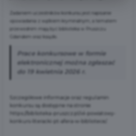
Zadaniem uczestników konkursu jest napisanie
opowiadania z wątkiem kryminalnym, a tematem
przewodnim mają być biblioteka w Pruszczu
Gdańskim oraz książki.
Prace konkursowe w formie
elektronicznej można zgłaszać
do 19 kwietnia 2026 r.
Szczegółowe informacje oraz regulamin
konkursu są dostępne na stronie
https://biblioteka-pruszcz.pl/vii-powiatowy-
konkurs-literacki-pt-afera-w-bibliotece/.