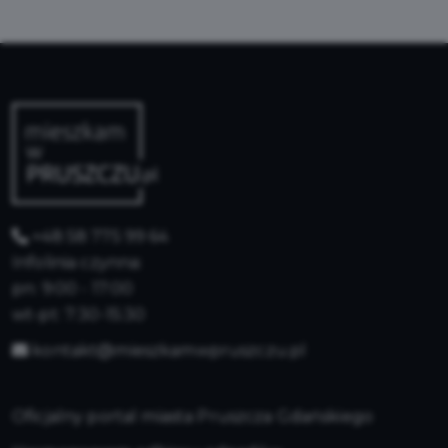
+48 58 775 99 64
Infolinia czynna:
pn: 9:00 - 17:00
wt-pt: 7:30-15:30
kontakt@mieszkamwpruszczu.pl
Oficjalny portal miasta Pruszcza Gdańskiego