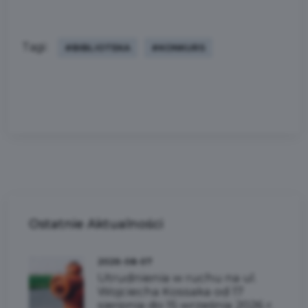
Tagi:
#BIBLIOTEKA
#KONKURS
Ostatnie
Aktualności
2026-08-07
Utrudnienia w ruchu na ul.
Wojciecha Kossaka od 17
sierpnia do 15 września 2026 r.