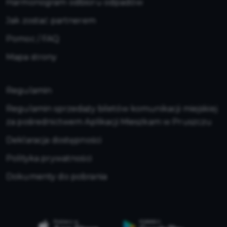
Harmonogram odbioru odpadów
Jak zostać partnerem
Pomoc / FAQ
Mapa strony
Regulamin
Regulamin sprzedaży biletów komunikacji miejskiej
za pośrednictwem Aplikacji Mieszkam w Pruszczu
Deklaracja dostępności
Polityka prywatności
Dokumenty do pobrania