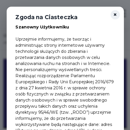
×
Zaloguj
Otwór
Zgoda na Ciasteczka
Szanowny Użytkowniku
Home
Lista aktualności
Uprzejmie informujemy, że tworząc i
Afera w bibliotece – powiatowy konkurs literacki
administrując strony internetowe używamy
technologii służących do zbierania i
przetwarzania danych osobowych w celu
analizowania ruchu na stronach i w Internecie.
Nie personalizujemy wyświetlanych treści.
Realizując rozporządzenie Parlamentu
Europejskiego i Rady Unii Europejskiej 2016/679
z dnia 27 kwietnia 2016 r. w sprawie ochrony
osób fizycznych w związku z przetwarzaniem
danych osobowych i w sprawie swobodnego
przepływu takich danych oraz uchylenia
dyrektywy 95/46/WE (tzw. „RODO”) uprzejmie
informujemy, że do przetwarzania
wykorzystywane będą następujące dane: adres