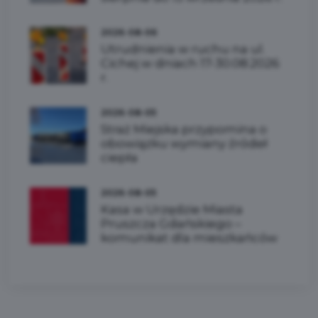
2026-08-06
Utrudnienia w ruchu na ul.
Cichej w dniach 17-30.08.2026
r.
2026-08-05
Straż Miejska przypomina o
obowiązku wymiany źródeł
ciepła
2026-08-05
Kasa w Urzędzie Miasta
Pruszcza Gdańskiego –
komunikat dla mieszkańców