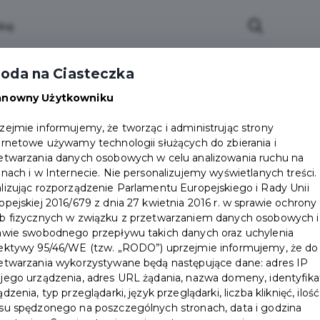
zenia
Pakiety
Partnerzy
Zostań partnerem
oda na Ciasteczka
Dokumenty
Pomoc
Załóż konto
anowny Użytkowniku
zejmie informujemy, że tworząc i administrując strony
a 2022
ernetowe używamy technologii służących do zbierania i
etwarzania danych osobowych w celu analizowania ruchu na
onach i w Internecie. Nie personalizujemy wyświetlanych treści.
lizując rozporządzenie Parlamentu Europejskiego i Rady Unii
opejskiej 2016/679 z dnia 27 kwietnia 2016 r. w sprawie ochrony
b fizycznych w związku z przetwarzaniem danych osobowych i
awie swobodnego przepływu takich danych oraz uchylenia
ektywy 95/46/WE (tzw. „RODO”) uprzejmie informujemy, że do
etwarzania wykorzystywane będą następujące dane: adres IP
jego urządzenia, adres URL żądania, nazwa domeny, identyfika
ądzenia, typ przeglądarki, język przeglądarki, liczba kliknięć, ilość
su spędzonego na poszczególnych stronach, data i godzina