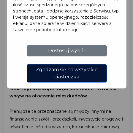
ilość czasu spędzonego na poszczególnych
2024-04-03
stronach, data i godzina korzystania z Serwisu, typ
i wersja systemu operacyjnego, rozdzielczość
ekranu, dane zbierane w dziennikach serwera a
CO ZASILAJĄ PODATKI Z
także inne podobne informacje.
TWOJEGO PITU?
Dostosuj wybór
To czy w deklaracji rocznej PIT wskazujemy adres
faktycznego zamieszkania, ma ogromne
Zgadzam się na wszystkie
znaczenie dla budżetu miejscowości, w której
ciasteczka
mieszkamy.
Podatek PIT to dla samorządu
lokalnego znacząca część dochodów, która ma
wpływ na otoczenie mieszkańców.
Pieniądze te przeznaczane są między innymi na
finansowanie szkół i przedszkoli, inwestycje drogowe i
oświetlenie, ośrodki wsparcia, komunikację zbiorową