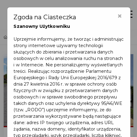
×
Zaloguj
Otwór
Zgoda na Ciasteczka
Szanowny Użytkowniku
Home
Lista aktualności
Co zasilają podatki z Twojego PITu?
Uprzejmie informujemy, że tworząc i administrując
strony internetowe używamy technologii
służących do zbierania i przetwarzania danych
osobowych w celu analizowania ruchu na stronach
i w Internecie. Nie personalizujemy wyświetlanych
treści. Realizując rozporządzenie Parlamentu
Europejskiego i Rady Unii Europejskiej 2016/679 z
dnia 27 kwietnia 2016 r. w sprawie ochrony osób
fizycznych w związku z przetwarzaniem danych
osobowych i w sprawie swobodnego przepływu
takich danych oraz uchylenia dyrektywy 95/46/WE
(tzw. „RODO”) uprzejmie informujemy, że do
przetwarzania wykorzystywane będą następujące
dane: adres IP twojego urządzenia, adres URL
żądania, nazwa domeny, identyfikator urządzenia,
typ przeglądarki, język przeglądarki, liczba kliknięć,