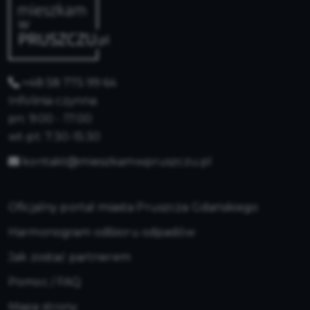
+48 58 775 99 64
Infolinia czynna:
pn: 9:00 - 17:00
wt-pt: 7:30-15:30
kontakt@mieszkamwpruszczu.pl
Oficjalny portal miasta Pruszcza Gdańskiego
Harmonogram odbioru odpadów
Jak zostać partnerem
Pomoc / FAQ
Mapa strony