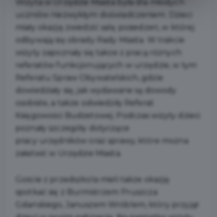
Wizyta w Urzędzie Miasta była dla młodych
uczniów niezwykłym doświadczeniem. Dzieci
miały okazję zwiedzić salę posiedzeń, w której
odbywają się obrady Rady Miasta. W trakcie
wizyty zapoznały się także z pracą różnych
referatów funkcjonujących w urzędzie, w tym
Referatu Spraw Obywatelskich, gdzie
dowiedziały się, jak wydawane są dowody
osobiste, a także odwiedziły Referat
Księgowości Budżetowej. Podczas wizyty dzieci
poznały szczegóły dotyczące
pracy urzędników oraz sprawy, które można
załatwić w Urzędzie Miasta.
Goście z przedszkola mieli także okazję
spotkać się z Burmistrzem Pruszcza
Gdańskiego, Januszem Wróblem, który przyjął