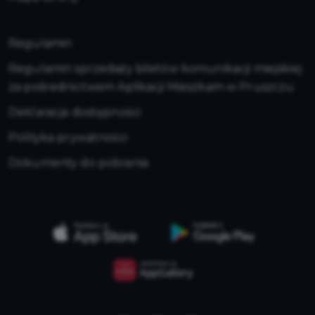
Regulamin
Regulamin sprzedaży biletów komunikacji miejskiej
za pośrednictwem Aplikacji Mieszkam w Pruszczu
Deklaracja dostępności
Polityka prywatności
Dokumenty do pobrania