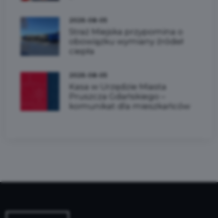
2026-08-05
Straż Miejska przypomina o
obowiązku wymiany źródeł
ciepła
2026-08-05
Kasa w Urzędzie Miasta
Pruszcza Gdańskiego –
komunikat dla mieszkańców