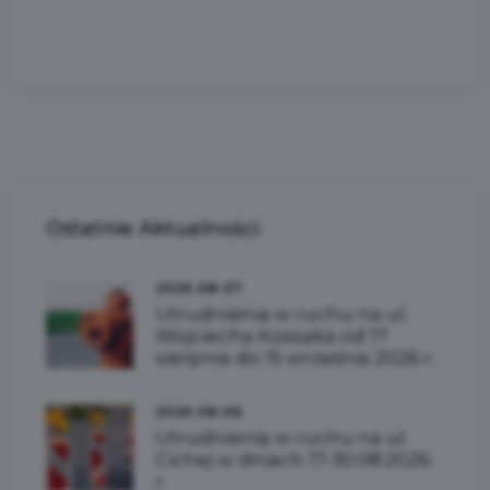
Ostatnie
Aktualności
2026-08-07
Utrudnienia w ruchu na ul.
Wojciecha Kossaka od 17
sierpnia do 15 września 2026 r.
2026-08-06
Utrudnienia w ruchu na ul.
Cichej w dniach 17-30.08.2026
r.