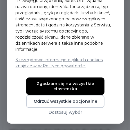
IP twojego urządzenia, adres URL żądania,
nazwa domeny, identyfikator urządzenia, typ
przeglądarki, język przeglądarki, liczba kliknięć,
2025-03-21
ilość czasu spędzonego na poszczególnych
stronach, data i godzina korzystania z Serwisu,
typ i wersja systemu operacyjnego,
DZIECI Z ODDZIAŁÓW
rozdzielczość ekranu, dane zbierane w
dziennikach serwera a także inne podobne
PRZEDSZKOLNYCH ZSO
informacje.
NR 1 Z WIZYTĄ W
Szczegółowe informacje o plikach cookies
znajdziesz w Polityce prywatności
URZĘDZIE MIASTA
Zgadzam się na wszystkie
W pierwszym dniu kalendarzowej wiosny, 21
ciasteczka
marca 2025 r., Urząd Miasta Pruszcz Gdański
gościł dzieci z Oddziałów Przedszkolnych
Odrzuć wszystkie opcjonalne
Zespołu Szkół Ogólnokształcących nr 1 w
Dostosuj wybór
Pruszczu Gdańskim, z grup "0c" oraz "Sówki".