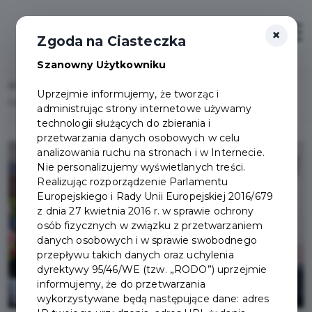
×
Zaloguj
Otwór
Zgoda na Ciasteczka
Szanowny Użytkowniku
Home
Lista aktualności
Uprzejmie informujemy, że tworząc i
Dzieci z Oddziałów Przedszkolnych ZSO nr 1 z wizytą w Urzędzie Miasta
administrując strony internetowe używamy
technologii służących do zbierania i
przetwarzania danych osobowych w celu
analizowania ruchu na stronach i w Internecie.
Nie personalizujemy wyświetlanych treści.
Realizując rozporządzenie Parlamentu
Europejskiego i Rady Unii Europejskiej 2016/679
z dnia 27 kwietnia 2016 r. w sprawie ochrony
osób fizycznych w związku z przetwarzaniem
danych osobowych i w sprawie swobodnego
przepływu takich danych oraz uchylenia
dyrektywy 95/46/WE (tzw. „RODO”) uprzejmie
informujemy, że do przetwarzania
wykorzystywane będą następujące dane: adres