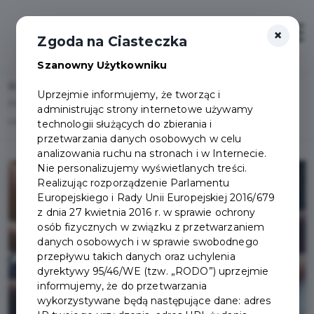
×
Zaloguj
Otwór
Zgoda na Ciasteczka
Szanowny Użytkowniku
Home
Lista aktualności
Uprzejmie informujemy, że tworząc i
Dzień Integracji dla rodzin ukraińskich | День інтеграції для українських
administrując strony internetowe używamy
сімей
technologii służących do zbierania i
przetwarzania danych osobowych w celu
analizowania ruchu na stronach i w Internecie.
Nie personalizujemy wyświetlanych treści.
Realizując rozporządzenie Parlamentu
Europejskiego i Rady Unii Europejskiej 2016/679
z dnia 27 kwietnia 2016 r. w sprawie ochrony
osób fizycznych w związku z przetwarzaniem
danych osobowych i w sprawie swobodnego
przepływu takich danych oraz uchylenia
dyrektywy 95/46/WE (tzw. „RODO”) uprzejmie
informujemy, że do przetwarzania
wykorzystywane będą następujące dane: adres