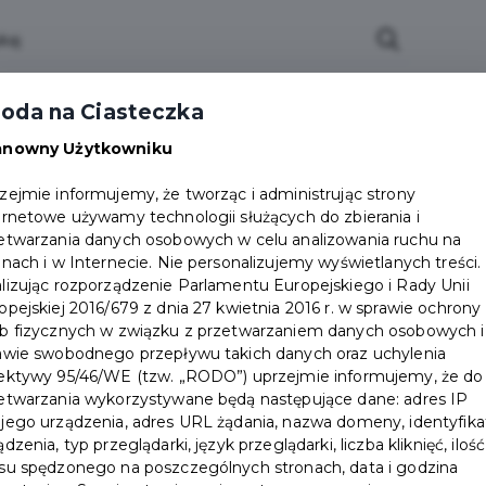
oda na Ciasteczka
anowny Użytkowniku
zejmie informujemy, że tworząc i administrując strony
ernetowe używamy technologii służących do zbierania i
etwarzania danych osobowych w celu analizowania ruchu na
onach i w Internecie. Nie personalizujemy wyświetlanych treści.
lizując rozporządzenie Parlamentu Europejskiego i Rady Unii
Najmłodsi bawili się
opejskiej 2016/679 z dnia 27 kwietnia 2016 r. w sprawie ochrony
b fizycznych w związku z przetwarzaniem danych osobowych i
podczas akcji Wakacje w
awie swobodnego przepływu takich danych oraz uchylenia
ektywy 95/46/WE (tzw. „RODO”) uprzejmie informujemy, że do
mieście, a seniorzy oficjalnie
etwarzania wykorzystywane będą następujące dane: adres IP
jego urządzenia, adres URL żądania, nazwa domeny, identyfika
powitali lato
ądzenia, typ przeglądarki, język przeglądarki, liczba kliknięć, ilość
su spędzonego na poszczególnych stronach, data i godzina
#SENIOR