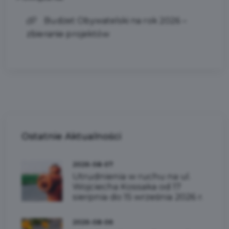
Budżet Obywatelski na rok 2026 –
zbieranie projektów
Ostatnie
Aktualności
2026-08-07
Utrudnienia w ruchu na ul.
Wojciecha Kossaka od 17
sierpnia do 15 września 2026 r.
2026-08-06