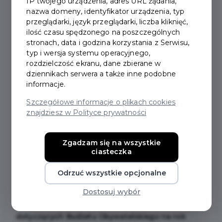
IP twojego urządzenia, adres URL żądania,
nazwa domeny, identyfikator urządzenia, typ
przeglądarki, język przeglądarki, liczba kliknięć,
2025-04-16
ilość czasu spędzonego na poszczególnych
stronach, data i godzina korzystania z Serwisu,
typ i wersja systemu operacyjnego,
NADAL MASZ SZANSĘ
rozdzielczość ekranu, dane zbierane w
dziennikach serwera a także inne podobne
ZGŁOSIĆ PROJEKT DO
informacje.
BUDŻETU
Szczegółowe informacje o plikach cookies
znajdziesz w Polityce prywatności
OBYWATELSKIEGO NA
ROK 2026!
Zgadzam się na wszystkie
ciasteczka
Jeszcze przez 2 tygodnie,
do 30 kwietnia 2025 r.
Odrzuć wszystkie opcjonalne
mieszkańcy Pruszcza Gdańskiego mają możliwość
zgłaszania swoich propozycji projektów do
Dostosuj wybór
realizacji w ramach konsultacji społecznych
dotyczących Budżetu Obywatelskiego na rok