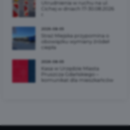
Utrudnienia w ruchu na ul.
Cichej w dniach 17-30.08.2026
r.
2026-08-05
Straż Miejska przypomina o
obowiązku wymiany źródeł
ciepła
2026-08-05
Kasa w Urzędzie Miasta
Pruszcza Gdańskiego –
komunikat dla mieszkańców