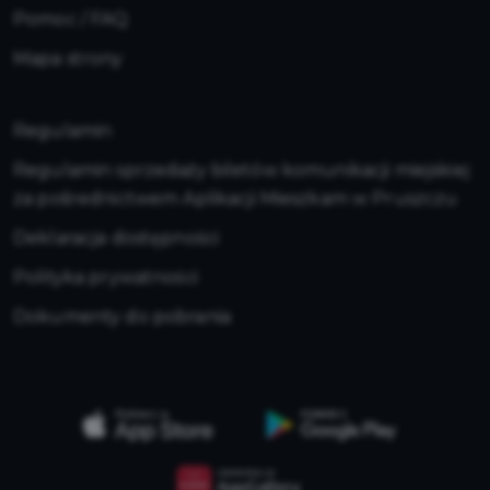
Pomoc / FAQ
Mapa strony
Regulamin
Regulamin sprzedaży biletów komunikacji miejskiej
za pośrednictwem Aplikacji Mieszkam w Pruszczu
Deklaracja dostępności
Polityka prywatności
Dokumenty do pobrania