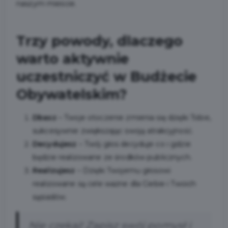
naszym mieście.
Trzy powody, dlaczego
warto aktywnie
uczestniczyć w Budżecie
Obywatelskim?
Dbasz
– Twoje otoczenie zmienia się dzięki Tobie,
sukcesywnie zwiększając swoją atrakcyjność.
Decydujesz
– Twój głos decyduje co i gdzie
będzie realizowane ze środków publicznych.
Realizujesz
– Dzięki Twojemu głosowi
realizowane są cele ważne dla Ciebie i Twoich
sąsiadów.
Nie czekaj! Zapisz swój pomysł i