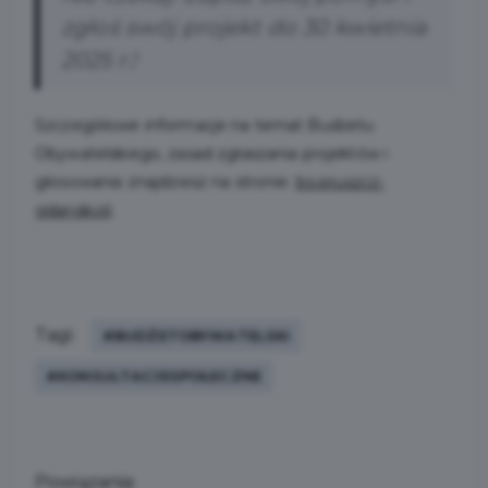
zgłoś swój projekt do 30 kwietnia
2025 r.!
Szczegółowe informacje na temat Budżetu
Obywatelskiego, zasad zgłaszania projektów i
głosowania znajdziesz na stronie:
bo.pruszcz-
gdanski.pl
.
Tagi:
#BUDŻETOBYWATELSKI
#KONSULTACJESPOŁECZNE
Powiązania: