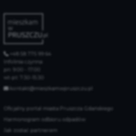
+48 58 775 99 64
Infolinia czynna:
pn: 9:00 - 17:00
wt-pt: 7:30-15:30
kontakt@mieszkamwpruszczu.pl
Oficjalny portal miasta Pruszcza Gdańskiego
Harmonogram odbioru odpadów
Jak zostać partnerem