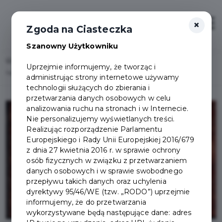
×
Zaloguj
Otwór
Zgoda na Ciasteczka
Szanowny Użytkowniku
Home
Lista aktualności
Uprzejmie informujemy, że tworząc i
Nadal masz szansę zgłosić projekt do Budżetu Obywatelskiego na rok 2026!
administrując strony internetowe używamy
technologii służących do zbierania i
przetwarzania danych osobowych w celu
analizowania ruchu na stronach i w Internecie.
Nie personalizujemy wyświetlanych treści.
Realizując rozporządzenie Parlamentu
Europejskiego i Rady Unii Europejskiej 2016/679
z dnia 27 kwietnia 2016 r. w sprawie ochrony
osób fizycznych w związku z przetwarzaniem
danych osobowych i w sprawie swobodnego
przepływu takich danych oraz uchylenia
dyrektywy 95/46/WE (tzw. „RODO”) uprzejmie
informujemy, że do przetwarzania
wykorzystywane będą następujące dane: adres