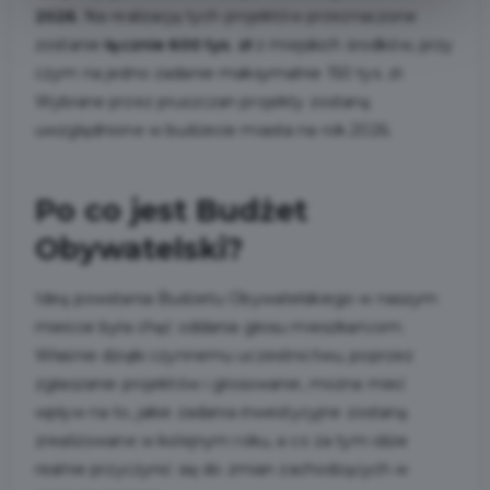
2026
. Na realizację tych projektów przeznaczone
zostanie
łącznie 600 tys. zł
z miejskich środków, przy
czym na jedno zadanie maksymalnie 150 tys. zł.
Wybrane przez pruszczan projekty zostaną
uwzględnione w budżecie miasta na rok 2026.
Po co jest Budżet
Obywatelski?
Ideą powstania Budżetu Obywatelskiego w naszym
mieście była chęć oddania głosu mieszkańcom.
Właśnie dzięki czynnemu uczestnictwu, poprzez
zgłaszanie projektów i głosowanie, można mieć
wpływ na to, jakie zadania inwestycyjne zostaną
zrealizowane w kolejnym roku, a co za tym idzie
realnie przyczynić się do zmian zachodzących w