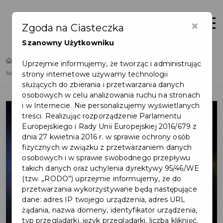
×
Zaloguj
Otwór
Zgoda na Ciasteczka
Szanowny Użytkowniku
Home
Lista aktualności
Uprzejmie informujemy, że tworząc i administrując
strony internetowe używamy technologii
Nie bądźmy obojętni wobec osób narażonych na wychłodzenie
służących do zbierania i przetwarzania danych
osobowych w celu analizowania ruchu na stronach
i w Internecie. Nie personalizujemy wyświetlanych
treści. Realizując rozporządzenie Parlamentu
Europejskiego i Rady Unii Europejskiej 2016/679 z
dnia 27 kwietnia 2016 r. w sprawie ochrony osób
fizycznych w związku z przetwarzaniem danych
osobowych i w sprawie swobodnego przepływu
takich danych oraz uchylenia dyrektywy 95/46/WE
(tzw. „RODO”) uprzejmie informujemy, że do
przetwarzania wykorzystywane będą następujące
dane: adres IP twojego urządzenia, adres URL
żądania, nazwa domeny, identyfikator urządzenia,
typ przeglądarki, język przeglądarki, liczba kliknięć,