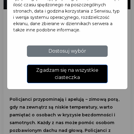
ilość czasu spędzonego na poszczególnych
stronach, data i godzina korzystania z Serwisu, typ
i wersja systemu operacyjnego, rozdzielczość
ekranu, dane zbierane w dziennikach serwera a
2025-02-14
także inne podobne informacje.
NIE BĄDŹMY OBOJĘTNI
Dostosuj wybór
WOBEC OSÓB
NARAŻONYCH NA
Zgadzam się na wszystkie
ciasteczka
WYCHŁODZENIE
Policjanci przypominają i apelują – zimową porą,
gdy na zewnątrz są niskie temperatury, warto
pamiętać o osobach w kryzysie bezdomności i
samotnych. Każdy z nas może pomóc osobom
pozbawionym dachu nad głową. Policjanci z