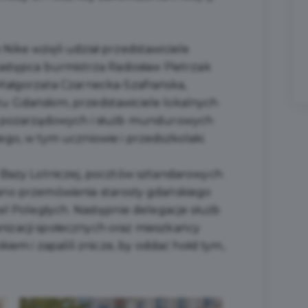
ike wzięli udział przedstawiciele
astępca burmistrza Radosław Pietrzak
Małgorzata Czarnecka-Szafrańska,
 Gdańskim, przedstawiciele lokalnych
i pozarządowych i służb mundurowych
go, w tym uczniowie i przedszkolaki.
 Bazy Lotniczej, pocztów sztandarowych
no przemówienia starosty gdańskiego
el Poległych. Następnie delegacje służb
zacji społecznych oraz mieszkańcy
iem i zapalili znicze, by oddać hołd tym,