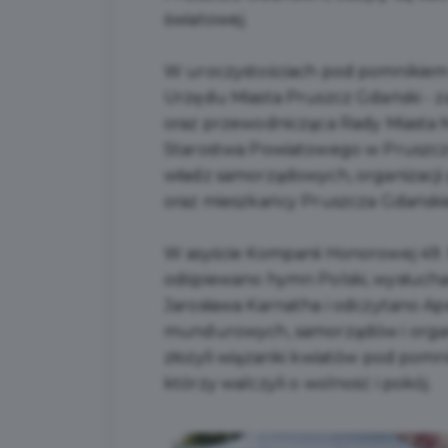
światowej.
W uroczystościach pod pomnikiem N
Urzędu Miasta Pruszcz Gdański - z
oraz przewodnicząca Rady Miasta 
Starostwa Powiatowego w Pruszczu
władz samorządowych, organizacj
oraz mieszkańcy Pruszcza Gdańskie
W asyście Kompanii Honorowej 49.
odśpiewano hymn Polski, wysłucha
Jarosława Karnatha i odczytano Ap
mundurowych, samorządów i organi
złożyli wiązanki kwiatów pod pomnik
którzy walczyli o wolność i pokój.