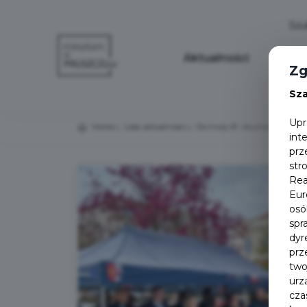
Aktualności
Wydar
Zg
Sz
Upr
Home
Lista aktualności
Obchody 81. rocznicy zakończe
int
prz
str
Rea
Eur
osó
spr
dyr
prz
two
urz
cza