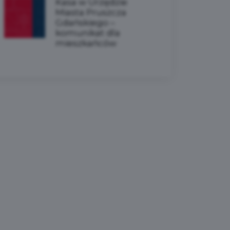
Kasa w Urzędzie
Miasta Pruszcza
Gdańskiego –
komunikat dla
mieszkańców