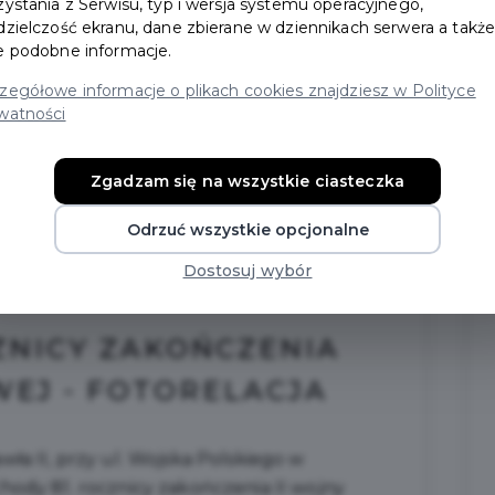
zystania z Serwisu, typ i wersja systemu operacyjnego,
dzielczość ekranu, dane zbierane w dziennikach serwera a takż
e podobne informacje.
zegółowe informacje o plikach cookies znajdziesz w Polityce
watności
Zgadzam się na wszystkie ciasteczka
Odrzuć wszystkie opcjonalne
Dostosuj wybór
ZNICY ZAKOŃCZENIA
WEJ - FOTORELACJA
ła II, przy ul. Wojska Polskiego w
hody 81. rocznicy zakończenia II wojny