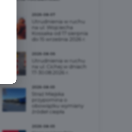
e
2026-08-07
Utrudnienia w ruchu
na ul. Wojciecha
Kossaka od 17 sierpnia
do 15 września 2026 r.
2026-08-06
Utrudnienia w ruchu
na ul. Cichej w dniach
17-30.08.2026 r.
2026-08-05
Straż Miejska
przypomina o
obowiązku wymiany
źródeł ciepła
2026-08-05