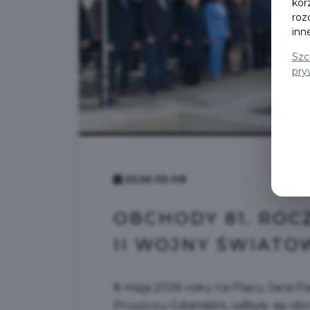
kor
roz
inn
Szc
pry
2026-05-08
OBCHODY 81. ROC
II WOJNY ŚWIATO
8 maja 2026 roku na Placu Jana Paw
Pruszczu Gdańskim, odbyły się obc