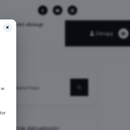
Punkt obsługi
×
Zaloguj
 w
tor
Ostatnie
Aktualności