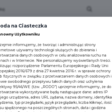
zenia
Pakiety
Partnerzy
Zostań partnerem
oda na Ciasteczka
Dokumenty
Pomoc
Załóż konto
anowny Użytkowniku
zejmie informujemy, że tworząc i administrując strony
nia II Wojny Światowej - fotorelacja
ernetowe używamy technologii służących do zbierania i
etwarzania danych osobowych w celu analizowania ruchu na
onach i w Internecie. Nie personalizujemy wyświetlanych treści.
lizując rozporządzenie Parlamentu Europejskiego i Rady Unii
opejskiej 2016/679 z dnia 27 kwietnia 2016 r. w sprawie ochrony
b fizycznych w związku z przetwarzaniem danych osobowych i
awie swobodnego przepływu takich danych oraz uchylenia
ektywy 95/46/WE (tzw. „RODO”) uprzejmie informujemy, że do
etwarzania wykorzystywane będą następujące dane: adres IP
jego urządzenia, adres URL żądania, nazwa domeny, identyfika
ądzenia, typ przeglądarki, język przeglądarki, liczba kliknięć, ilość
su spędzonego na poszczególnych stronach, data i godzina