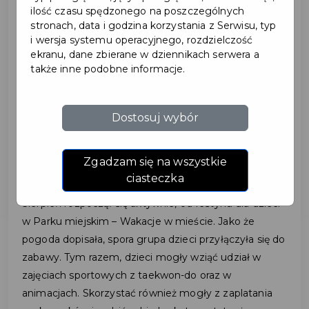
ilość czasu spędzonego na poszczególnych
stronach, data i godzina korzystania z Serwisu, typ
2024-08-05
i wersja systemu operacyjnego, rozdzielczość
ekranu, dane zbierane w dziennikach serwera a
także inne podobne informacje.
PIERWSZY TYDZIEŃ
SIERPNIA W PRUSZCZU
Dostosuj wybór
GDAŃSKIM ZA NAMI –
RELACJA
Zgadzam się na wszystkie
ciasteczka
Sierpień rozpoczął się aktywnie, od festynu dla dzieci
w Parku miejskim – Wakacje w mieście. Jako że
pogoda dopisała, spora grupa dzieci przyłączyła się do
zabawy. Tym razem, dzieci mogły wziąć udział w
zajęciach sportowych z taekwon-do oraz w
animacjach. Skorzystać również mogły z zaplatania