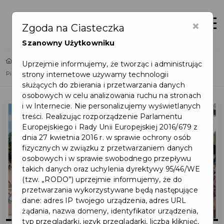
×
Zaloguj
Otwór
Zgoda na Ciasteczka
Szanowny Użytkowniku
Home
Lista aktualności
Uprzejmie informujemy, że tworząc i administrując
strony internetowe używamy technologii
Pierwszy tydzień sierpnia w Pruszczu Gdańskim za nami – relacja
służących do zbierania i przetwarzania danych
osobowych w celu analizowania ruchu na stronach
i w Internecie. Nie personalizujemy wyświetlanych
treści. Realizując rozporządzenie Parlamentu
Europejskiego i Rady Unii Europejskiej 2016/679 z
dnia 27 kwietnia 2016 r. w sprawie ochrony osób
fizycznych w związku z przetwarzaniem danych
osobowych i w sprawie swobodnego przepływu
takich danych oraz uchylenia dyrektywy 95/46/WE
(tzw. „RODO”) uprzejmie informujemy, że do
przetwarzania wykorzystywane będą następujące
dane: adres IP twojego urządzenia, adres URL
żądania, nazwa domeny, identyfikator urządzenia,
typ przeglądarki, język przeglądarki, liczba kliknięć,