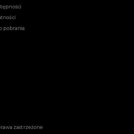
stępności
atności
 pobrania
prawa zastrzeżone