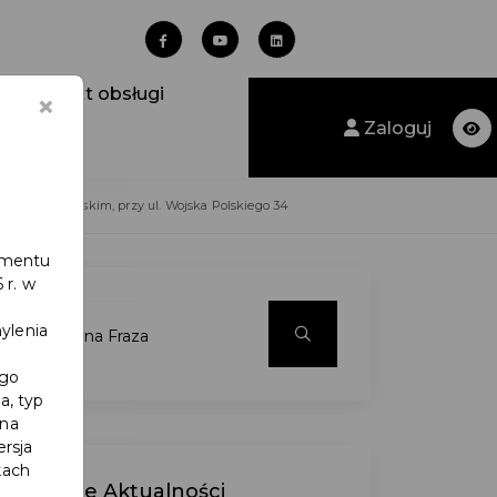
Punkt obsługi
×
Zaloguj
uszczu Gdańskim, przy ul. Wojska Polskiego 34
lamentu
 r. w
ylenia
ego
a, typ
 na
ersja
kach
Ostatnie
Aktualności