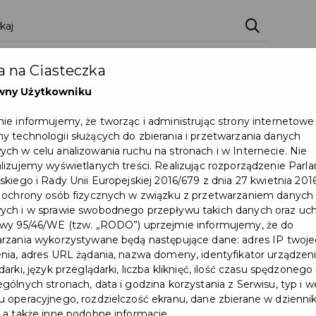
zenia
Pakiety
Partnerzy
Zostań partnerem
 na Ciasteczka
Dokumenty
Pomoc
Załóż konto
wny Użytkowniku
ie informujemy, że tworząc i administrując strony internetowe
udowlaną: Rozbudowa budynku Powiatowej i Miejskiej Biblioteki Publicznej w Pr
 technologii służących do zbierania i przetwarzania danych
ch w celu analizowania ruchu na stronach i w Internecie. Nie
lizujemy wyświetlanych treści. Realizując rozporządzenie Par
skiego i Rady Unii Europejskiej 2016/679 z dnia 27 kwietnia 2016
 ochrony osób fizycznych w związku z przetwarzaniem danych
ch i w sprawie swobodnego przepływu takich danych oraz uch
wy 95/46/WE (tzw. „RODO”) uprzejmie informujemy, że do
rzania wykorzystywane będą następujące dane: adres IP twoj
nia, adres URL żądania, nazwa domeny, identyfikator urządzeni
arki, język przeglądarki, liczba kliknięć, ilość czasu spędzonego
gólnych stronach, data i godzina korzystania z Serwisu, typ i w
 operacyjnego, rozdzielczość ekranu, dane zbierane w dzienni
 a także inne podobne informacje.