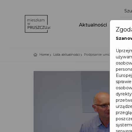
Aktualności
Wydar
Zgoda
Szano
Uprzejm
Home
Lista aktualności
Podpisanie umowy na robotę b
używamy
osobowy
persona
Europej
sprawie
osobowy
dyrekty
przetwa
urządze
przegląd
poszcze
systemu
serwera