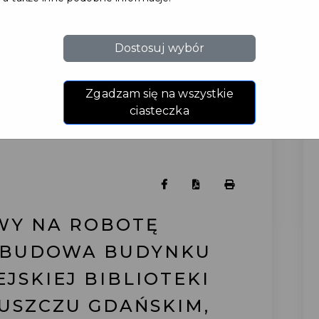
Dostosuj wybór
Zgadzam się na wszystkie
ciasteczka
WY NA ROBOTĘ
ZBUDOWA BUDYNKU
JSKIEJ BIBLIOTEKI
USZCZU GDAŃSKIM,