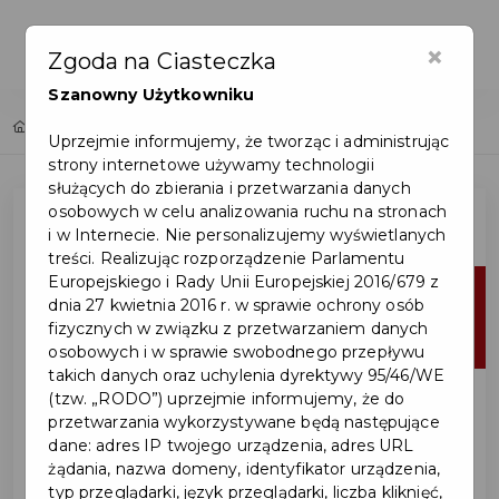
×
Zgoda na Ciasteczka
Szanowny Użytkowniku
Home
Lista aktualności
Uprzejmie informujemy, że tworząc i administrując
strony internetowe używamy technologii
służących do zbierania i przetwarzania danych
osobowych w celu analizowania ruchu na stronach
i w Internecie. Nie personalizujemy wyświetlanych
treści. Realizując rozporządzenie Parlamentu
Europejskiego i Rady Unii Europejskiej 2016/679 z
29
dnia 27 kwietnia 2016 r. w sprawie ochrony osób
fizycznych w związku z przetwarzaniem danych
lip
osobowych i w sprawie swobodnego przepływu
takich danych oraz uchylenia dyrektywy 95/46/WE
(tzw. „RODO”) uprzejmie informujemy, że do
przetwarzania wykorzystywane będą następujące
dane: adres IP twojego urządzenia, adres URL
żądania, nazwa domeny, identyfikator urządzenia,
typ przeglądarki, język przeglądarki, liczba kliknięć,