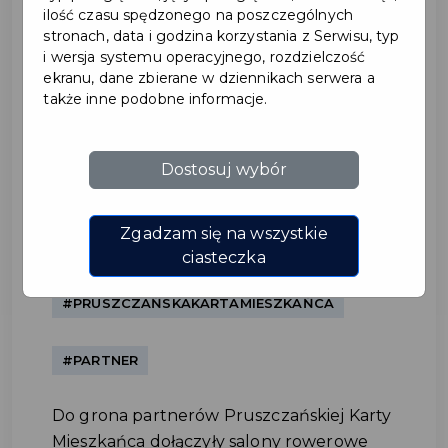
ilość czasu spędzonego na poszczególnych
stronach, data i godzina korzystania z Serwisu, typ
i wersja systemu operacyjnego, rozdzielczość
ekranu, dane zbierane w dziennikach serwera a
także inne podobne informacje.
Dostosuj wybór
KROSS S.A. – nowy partner
Pruszczańskiej Karty
Zgadzam się na wszystkie
Mieszkańca
ciasteczka
#PRUSZCZAŃSKAKARTAMIESZKAŃCA
#PARTNER
Do grona partnerów Pruszczańskiej Karty
Mieszkańca dołączyły salony rowerowe