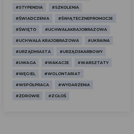
#STYPENDIA
#SZKOLENIA
#ŚWIADCZENIA
#ŚWIĄTECZNEPROMOCJE
#ŚWIĘTO
#UCHWAŁAKRAJOBRAZOWA
#UCHWAŁA KRAJOBRAZOWA
#UKRAINA
#URZĄDMIASTA
#URZĄDSKARBOWY
#UWAGA
#WAKACJE
#WARSZTATY
#WĘGIEL
#WOLONTARIAT
#WSPÓŁPRACA
#WYDARZENIA
#ZDROWIE
#ZGŁOŚ