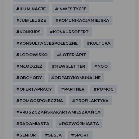
#ILUMINACJE
#INWESTYCJE
#JUBILEUSZE
#KOMUNIKACJAMIEJSKA
#KONKURS
#KONKURSOFERT
#KONSULTACJESPOŁECZNE
#KULTURA
#LODOWISKO
#LOTERIAPIT
#MŁODZIEŻ
#NEWSLETTER
#NGO
#OBCHODY
#ODPADYKOMUNALNE
#OFERTAPRACY
#PARTNER
#POMOC
#POMOCSPOŁECZNA
#PROFILAKTYKA
#PRUSZCZAŃSKAKARTAMIESZKAŃCA
#RADAMIASTA
#ROZWÓJMIASTA
#SENIOR
#SESJA
#SPORT