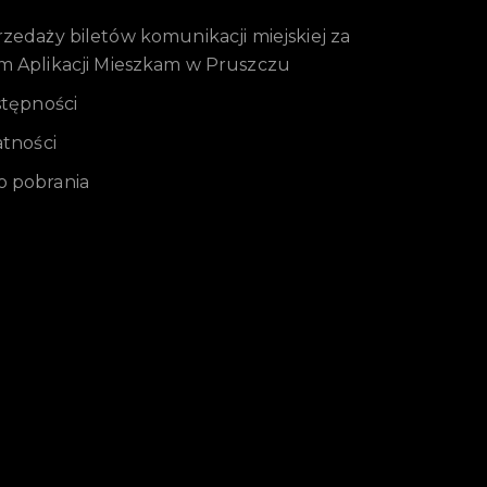
edaży biletów komunikacji miejskiej za
m Aplikacji Mieszkam w Pruszczu
stępności
atności
 pobrania