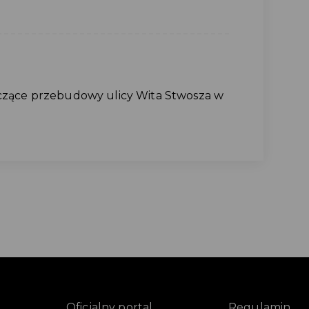
czące przebudowy ulicy Wita Stwosza w
Oficjalny portal
Regulamin