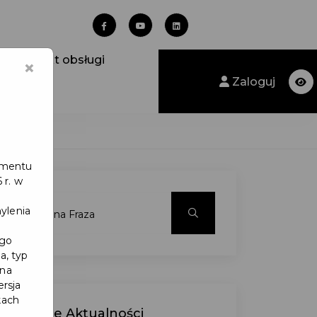
Punkt obsługi
×
Zaloguj
lamentu
 r. w
ylenia
ego
a, typ
 na
ersja
kach
Ostatnie
Aktualności