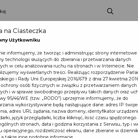
zenia
Pakiety
Partnerzy
Zostań partnerem
 na Ciasteczka
Dokumenty
Pomoc
Załóż konto
wny Użytkowniku
ie informujemy, że tworząc i administrując strony internetowe
ta Stwosza w Pruszczu Gdańskim – wyniki konsultacji społecznych
 technologii służących do zbierania i przetwarzania danych
ch w celu analizowania ruchu na stronach i w Internecie. Nie
lizujemy wyświetlanych treści. Realizując rozporządzenie Par
skiego i Rady Unii Europejskiej 2016/679 z dnia 27 kwietnia 2016
 ochrony osób fizycznych w związku z przetwarzaniem danych
ch i w sprawie swobodnego przepływu takich danych oraz uch
wy 95/46/WE (tzw. „RODO”) uprzejmie informujemy, że do
rzania wykorzystywane będą następujące dane: adres IP twoj
nia, adres URL żądania, nazwa domeny, identyfikator urządzeni
arki, język przeglądarki, liczba kliknięć, ilość czasu spędzonego
gólnych stronach, data i godzina korzystania z Serwisu, typ i w
 operacyjnego, rozdzielczość ekranu, dane zbierane w dzienni
 a także inne podobne informacje.