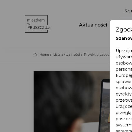
Aktualności
Wydar
Zgoda
Szano
Uprzejm
Home
Lista aktualności
Projekt przebudowy ulicy Wi
używamy
osobowy
persona
Europej
sprawie
osobowy
dyrekty
przetwa
urządze
przegląd
poszcze
systemu
serwera