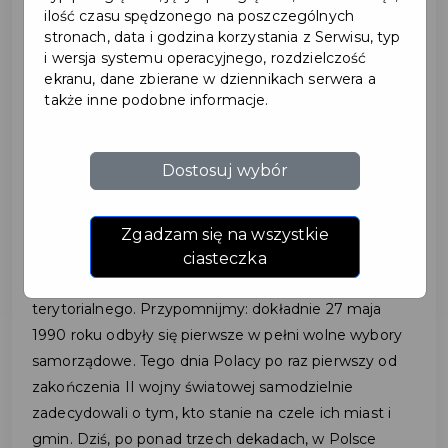
ilość czasu spędzonego na poszczególnych
stronach, data i godzina korzystania z Serwisu, typ
2025-06-13
i wersja systemu operacyjnego, rozdzielczość
ekranu, dane zbierane w dziennikach serwera a
także inne podobne informacje.
ŚWIĘTUJEMY 35-LECIE
SAMORZĄDU
Dostosuj wybór
TERYTORIALNEGO
Zgadzam się na wszystkie
W 2025 roku obchodzimy w Polsce wyjątkowy
ciasteczka
jubileusz: 35-lecie odrodzonego samorządu
terytorialnego. Przypomnijmy: dokładnie 27 maja
1990 roku odbyły się pierwsze w pełni wolne wybory
samorządowe. Tego dnia Polacy po raz pierwszy od
zakończenia II wojny światowej samodzielnie
zadecydowali o tym, kto stanie na czele ich miast i
gmin. Dziś, po ponad trzech dekadach, w Polsce