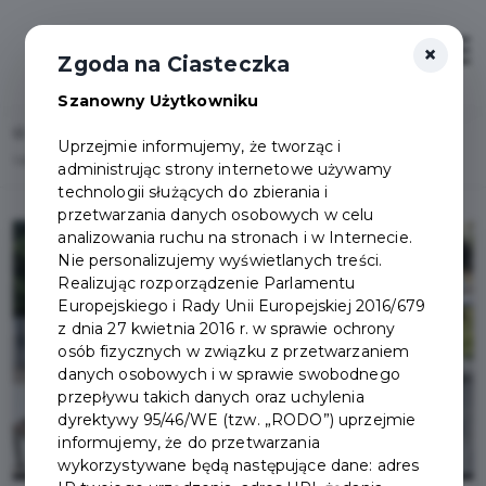
×
Zaloguj
Otwór
Zgoda na Ciasteczka
Szanowny Użytkowniku
Home
Lista aktualności
Uprzejmie informujemy, że tworząc i
Upamiętnienie francuskich jeńców wojennych na Placu Jana Pawła II
administrując strony internetowe używamy
technologii służących do zbierania i
przetwarzania danych osobowych w celu
analizowania ruchu na stronach i w Internecie.
Nie personalizujemy wyświetlanych treści.
Realizując rozporządzenie Parlamentu
Europejskiego i Rady Unii Europejskiej 2016/679
z dnia 27 kwietnia 2016 r. w sprawie ochrony
osób fizycznych w związku z przetwarzaniem
danych osobowych i w sprawie swobodnego
przepływu takich danych oraz uchylenia
dyrektywy 95/46/WE (tzw. „RODO”) uprzejmie
informujemy, że do przetwarzania
wykorzystywane będą następujące dane: adres