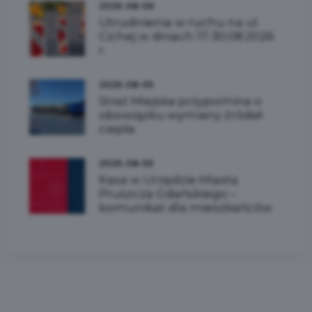
2026-08-06
Utrudnienia w ruchu na ul.
Cichej w dniach 17-30.08.2026
r.
2026-08-05
Straż Miejska przypomina o
obowiązku wymiany źródeł
ciepła
2026-08-05
Kasa w Urzędzie Miasta
Pruszcza Gdańskiego –
komunikat dla mieszkańców