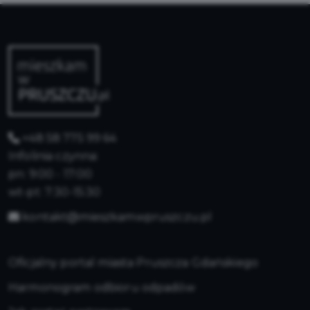
+48 58 775 99 64
Infolinia czynna:
pn: 9:00 - 17:00
wt-pt: 7:30-15:30
kontakt@mieszkamwpruszczu.pl
Oficjalny portal miasta Pruszcza Gdańskiego
Harmonogram odbioru odpadów