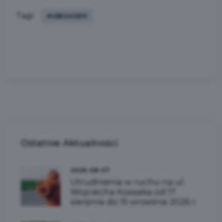
Tagi:
#OBCHODY
Ostatnie
Aktualności
2026-08-07
Utrudnienia w ruchu na ul.
Wojciecha Kossaka od 17
sierpnia do 15 września 2026 r.