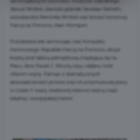
samorządowych: burmistrz Pruszcza Gdańskiego
Janusz Wróbel, starosta gdański Jarosław Karnath,
wicestarosta Weronika Wróbel oraz konsul honorowy
Francji na Pomorzu Alain Mompert.
Przedstawiciele samorządu oraz Konsulatu
Honorowego Republiki Francji na Pomorzu złożyli
kwiaty pod tablicą pamiątkową znajdującą się na
Placu Jana Pawła II. Minutą ciszy oddano hołd
ofiarom wojny. Pamięć o dramatycznych
doświadczeniach jeńców oraz ich przymusowej pracy
w czasie II wojny światowej stanowi ważną część
lokalnej i europejskiej historii.