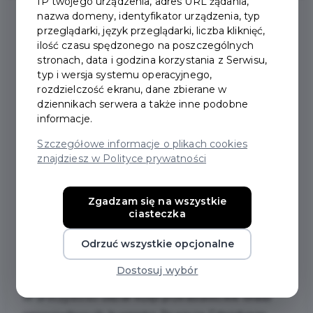
IP twojego urządzenia, adres URL żądania,
nazwa domeny, identyfikator urządzenia, typ
przeglądarki, język przeglądarki, liczba kliknięć,
2026-07-08
ilość czasu spędzonego na poszczególnych
stronach, data i godzina korzystania z Serwisu,
typ i wersja systemu operacyjnego,
UPAMIĘTNIENIE
rozdzielczość ekranu, dane zbierane w
dziennikach serwera a także inne podobne
FRANCUSKICH JEŃCÓW
informacje.
WOJENNYCH NA PLACU
Szczegółowe informacje o plikach cookies
znajdziesz w Polityce prywatności
JANA PAWŁA II
Zgadzam się na wszystkie
W środę, 8 lipca, w Pruszczu Gdańskim upamiętniono
ciasteczka
francuskich jeńców wojennych, którzy w latach 1940–
1945 pracowali jako robotnicy przymusowi na terenie
Odrzuć wszystkie opcjonalne
dzisiejszego Powiatu Gdańskiego.
Dostosuj wybór
W uroczystości udział wzięli przedstawiciele władz