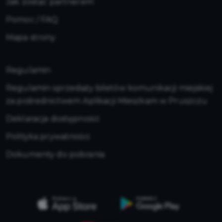
Jak zostać partnerem
Pomoc / FAQ
Mapa strony
Regulamin
Regulamin sprzedaży biletów komunikacji miejskiej
za pośrednictwem Aplikacji Mieszkam w Pruszczu
Deklaracja dostępności
Polityka prywatności
Dokumenty do pobrania