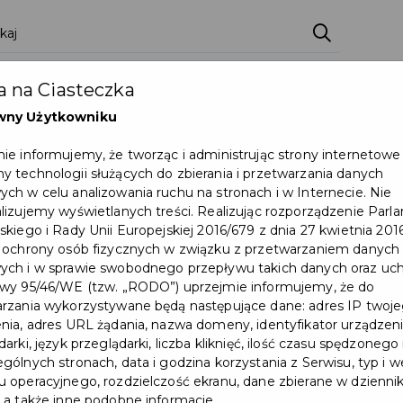
zenia
Pakiety
Partnerzy
Zostań partnerem
 na Ciasteczka
Dokumenty
Pomoc
Załóż konto
wny Użytkowniku
ie informujemy, że tworząc i administrując strony internetowe
 bibliotece
 technologii służących do zbierania i przetwarzania danych
ch w celu analizowania ruchu na stronach i w Internecie. Nie
lizujemy wyświetlanych treści. Realizując rozporządzenie Par
skiego i Rady Unii Europejskiej 2016/679 z dnia 27 kwietnia 2016
 ochrony osób fizycznych w związku z przetwarzaniem danych
ch i w sprawie swobodnego przepływu takich danych oraz uch
wy 95/46/WE (tzw. „RODO”) uprzejmie informujemy, że do
rzania wykorzystywane będą następujące dane: adres IP twoj
nia, adres URL żądania, nazwa domeny, identyfikator urządzeni
arki, język przeglądarki, liczba kliknięć, ilość czasu spędzonego
gólnych stronach, data i godzina korzystania z Serwisu, typ i w
 operacyjnego, rozdzielczość ekranu, dane zbierane w dzienni
 a także inne podobne informacje.