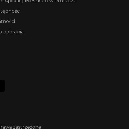
m Aplikacji Mieszkam w Pruszczu
stępności
atności
 pobrania
prawa zastrzeżone