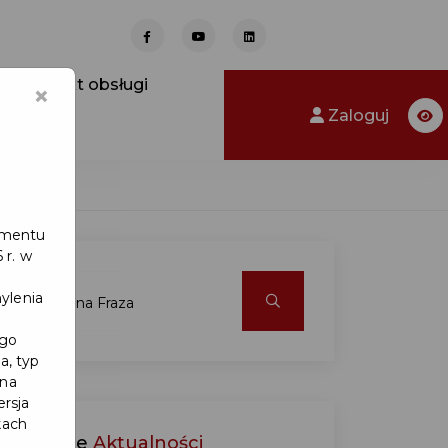
Punkt obsługi
×
Zaloguj
lamentu
 r. w
ylenia
ego
a, typ
 na
ersja
kach
Ostatnie
Aktualności