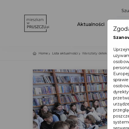
Aktualności
Wydar
Zgoda
Szano
Uprzejm
Home
Lista aktualności
Warsztaty detektywistyczne w
używamy
osobowy
persona
Europej
sprawie
osobowy
dyrekty
przetwa
urządze
przegląd
poszcze
systemu
serwera