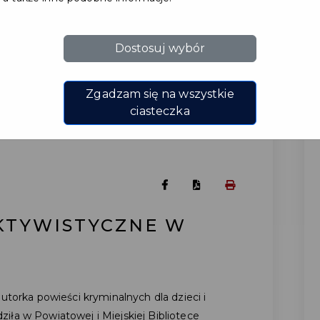
Dostosuj wybór
Zgadzam się na wszystkie
ciasteczka
KTYWISTYCZNE W
utorka powieści kryminalnych dla dzieci i
iła w Powiatowej i Miejskiej Bibliotece