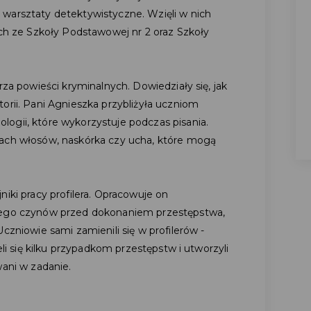
warsztaty detektywistyczne. Wzięli w nich
ych ze Szkoły Podstawowej nr 2 oraz Szkoły
rza powieści kryminalnych. Dowiedziały się, jak
orii. Pani Agnieszka przybliżyła uczniom
ogii, które wykorzystuje podczas pisania.
dach włosów, naskórka czy ucha, które mogą
niki pracy profilera. Opracowuje on
 jego czynów przed dokonaniem przestępstwa,
czniowie sami zamienili się w profilerów -
eli się kilku przypadkom przestępstw i utworzyli
wani w zadanie.