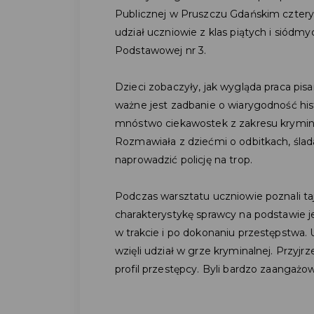
Publicznej w Pruszczu Gdańskim cztery 
udział uczniowie z klas piątych i siódm
Podstawowej nr 3.
Dzieci zobaczyły, jak wygląda praca pisa
ważne jest zadbanie o wiarygodność hist
mnóstwo ciekawostek z zakresu kryminol
Rozmawiała z dziećmi o odbitkach, śla
naprowadzić policję na trop.
Podczas warsztatu uczniowie poznali taj
charakterystykę sprawcy na podstawie
w trakcie i po dokonaniu przestępstwa. U
wzięli udział w grze kryminalnej. Przyjrz
profil przestępcy. Byli bardzo zaangażo