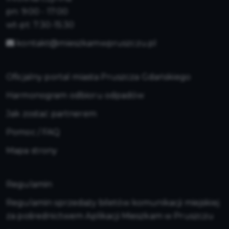
pn: 9:00 - 17:00
wt-pt: 7:30-15:30
kontakt@mieszkamwpruszczu.pl
Oficjalny portal miasta Pruszcza Gdańskiego
Harmonogram odbioru odpadów
Jak zostać partnerem
Pomoc / FAQ
Mapa strony
Regulamin
Regulamin sprzedaży biletów komunikacji miejskiej
za pośrednictwem Aplikacji Mieszkam w Pruszczu