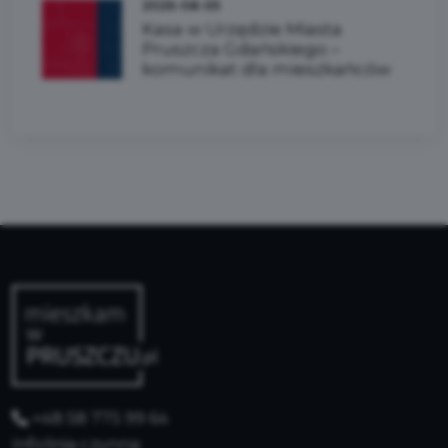
2026-08-05
Kasa w Urzędzie Miasta
Pruszcza Gdańskiego –
komunikat dla mieszkańców
+48 58 775 99 64
Infolinia czynna: