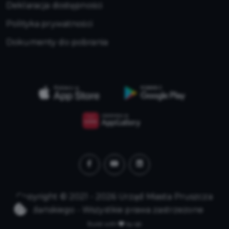
Deklaracja dostępności
Polityka prywatności
Dokumenty do pobrania
Copyright © 2021 - 2026 Urząd Miasta Pruszcza
Gdańskiego - Wszystkie prawa zastrzeżone
Build with
by qb