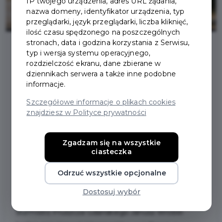
IP twojego urządzenia, adres URL żądania,
nazwa domeny, identyfikator urządzenia, typ
przeglądarki, język przeglądarki, liczba kliknięć,
ilość czasu spędzonego na poszczególnych
stronach, data i godzina korzystania z Serwisu,
typ i wersja systemu operacyjnego,
2023-09-25
rozdzielczość ekranu, dane zbierane w
dziennikach serwera a także inne podobne
informacje.
ZMIANA DATY PRZYJĘĆ
Szczegółowe informacje o plikach cookies
INTERESANTÓW PRZEZ
znajdziesz w Polityce prywatności
BURMISTRZA PRUSZCZA
Zgadzam się na wszystkie
GDAŃSKIEGO
ciasteczka
PAŹDZIERNIK 2023 R.
Odrzuć wszystkie opcjonalne
Dostosuj wybór
Uprzejmie informujemy, że w październiku 2023 r.
Burmistrz Pruszcza Gdańskiego Janusz Wróbel