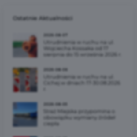
Ostatnie
Aktualności
2026-08-07
Utrudnienia w ruchu na ul.
Wojciecha Kossaka od 17
sierpnia do 15 września 2026 r.
2026-08-06
Utrudnienia w ruchu na ul.
Cichej w dniach 17-30.08.2026
r.
2026-08-05
Straż Miejska przypomina o
obowiązku wymiany źródeł
ciepła