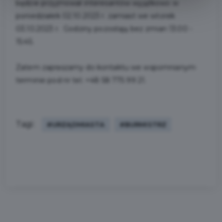
będzie przyjmował interesantów wyjątkowo w
poniedziałek 02.10.2023 r. zamiast we wtorek
03.10.2023 r. Godziny pozostają bez zmian 13:00 -
15:45.
Zatem zapraszamy do kontaktu we wspomnianym
terminie pod nr tel. +48 58 775 99 21.
Tagi:
#URZĄDMIASTA
#BURMISTRZ