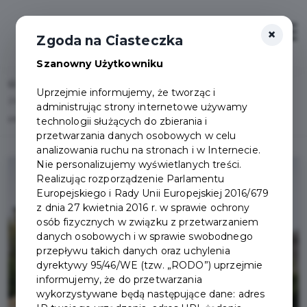
×
Zaloguj
Otwór
Zgoda na Ciasteczka
Szanowny Użytkowniku
Home
Lista aktualności
Uprzejmie informujemy, że tworząc i
Zmiana daty przyjęć interesantów przez Burmistrza Pruszcza Gdańskiego
administrując strony internetowe używamy
październik 2023 r.
technologii służących do zbierania i
przetwarzania danych osobowych w celu
analizowania ruchu na stronach i w Internecie.
Nie personalizujemy wyświetlanych treści.
Realizując rozporządzenie Parlamentu
Europejskiego i Rady Unii Europejskiej 2016/679
z dnia 27 kwietnia 2016 r. w sprawie ochrony
osób fizycznych w związku z przetwarzaniem
danych osobowych i w sprawie swobodnego
przepływu takich danych oraz uchylenia
dyrektywy 95/46/WE (tzw. „RODO”) uprzejmie
informujemy, że do przetwarzania
wykorzystywane będą następujące dane: adres