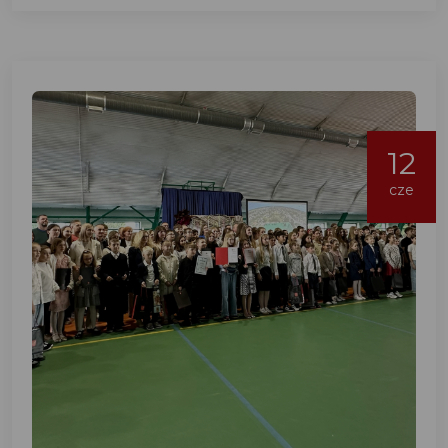
12
cze