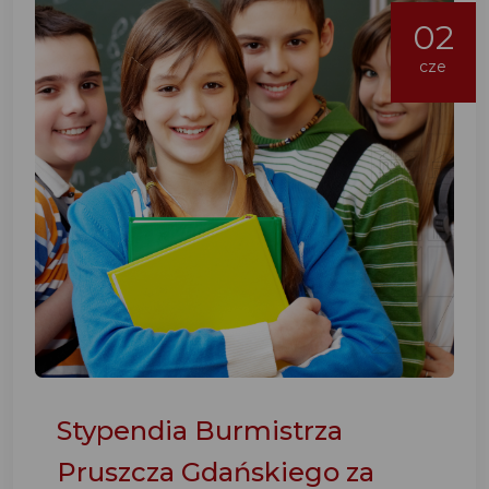
02
cze
Stypendia Burmistrza
Pruszcza Gdańskiego za