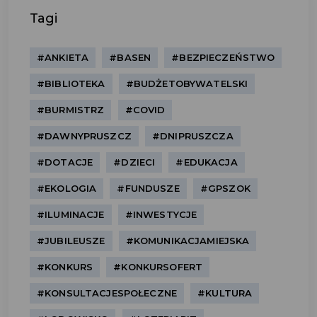
Tagi
#ANKIETA
#BASEN
#BEZPIECZEŃSTWO
#BIBLIOTEKA
#BUDŻETOBYWATELSKI
#BURMISTRZ
#COVID
#DAWNYPRUSZCZ
#DNIPRUSZCZA
#DOTACJE
#DZIECI
#EDUKACJA
#EKOLOGIA
#FUNDUSZE
#GPSZOK
#ILUMINACJE
#INWESTYCJE
#JUBILEUSZE
#KOMUNIKACJAMIEJSKA
#KONKURS
#KONKURSOFERT
#KONSULTACJESPOŁECZNE
#KULTURA