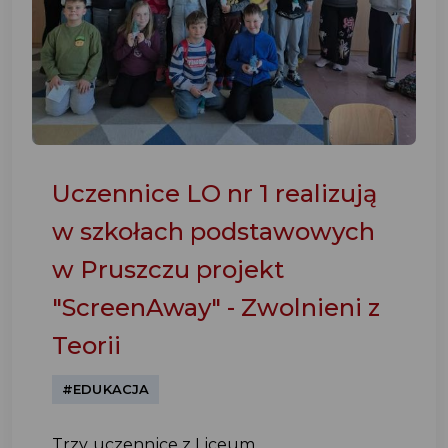
Uczennice LO nr 1 realizują
w szkołach podstawowych
w Pruszczu projekt
"ScreenAway" - Zwolnieni z
Teorii
#EDUKACJA
Trzy uczennice z Liceum