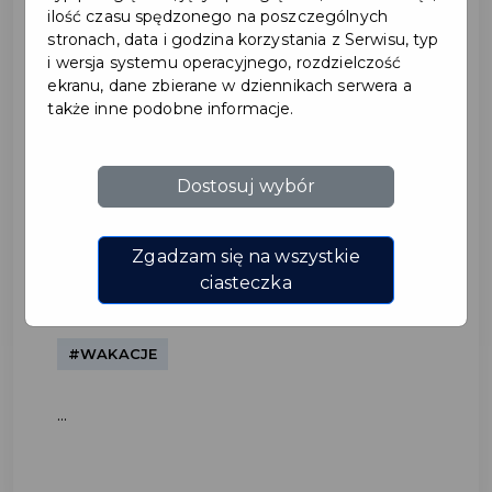
ilość czasu spędzonego na poszczególnych
stronach, data i godzina korzystania z Serwisu, typ
i wersja systemu operacyjnego, rozdzielczość
ekranu, dane zbierane w dziennikach serwera a
także inne podobne informacje.
Dostosuj wybór
Aktywne wakacje w
Pruszczu Gdańskim 2026!
Zgadzam się na wszystkie
ciasteczka
#EDUKACJA
#WAKACJE
...