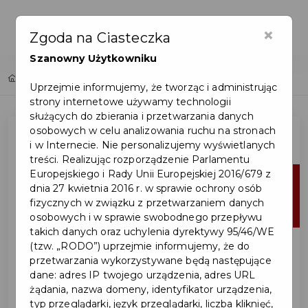
×
Zgoda na Ciasteczka
Szanowny Użytkowniku
Home
Lista aktualności
Uprzejmie informujemy, że tworząc i administrując
strony internetowe używamy technologii
służących do zbierania i przetwarzania danych
osobowych w celu analizowania ruchu na stronach
i w Internecie. Nie personalizujemy wyświetlanych
treści. Realizując rozporządzenie Parlamentu
Europejskiego i Rady Unii Europejskiej 2016/679 z
19
dnia 27 kwietnia 2016 r. w sprawie ochrony osób
fizycznych w związku z przetwarzaniem danych
cze
osobowych i w sprawie swobodnego przepływu
takich danych oraz uchylenia dyrektywy 95/46/WE
(tzw. „RODO”) uprzejmie informujemy, że do
przetwarzania wykorzystywane będą następujące
dane: adres IP twojego urządzenia, adres URL
żądania, nazwa domeny, identyfikator urządzenia,
typ przeglądarki, język przeglądarki, liczba kliknięć,