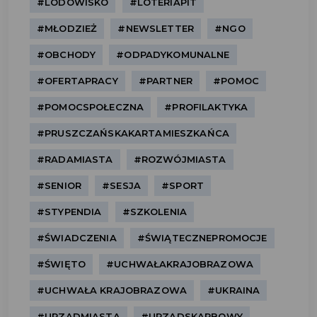
#LODOWISKO
#LOTERIAPIT
#MŁODZIEŻ
#NEWSLETTER
#NGO
#OBCHODY
#ODPADYKOMUNALNE
#OFERTAPRACY
#PARTNER
#POMOC
#POMOCSPOŁECZNA
#PROFILAKTYKA
#PRUSZCZAŃSKAKARTAMIESZKAŃCA
#RADAMIASTA
#ROZWÓJMIASTA
#SENIOR
#SESJA
#SPORT
#STYPENDIA
#SZKOLENIA
#ŚWIADCZENIA
#ŚWIĄTECZNEPROMOCJE
#ŚWIĘTO
#UCHWAŁAKRAJOBRAZOWA
#UCHWAŁA KRAJOBRAZOWA
#UKRAINA
#URZĄDMIASTA
#URZĄDSKARBOWY