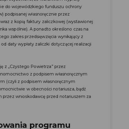
enie do wojewódzkiego funduszu ochrony
w) podpisanej własnoręcznie przez
 wraz z kopią faktury zaliczkowej (wystawionej
onka wspólnie). A ponadto określono czas na
ącego zakres przedsięwzięcia wynikający z
 daty wypłaty zaliczki dotyczącej realizacji
ję z „Czystego Powietrza” przez
ełnomocnictwo z podpisem własnoręcznym
ym (czyli z podpisem własnoręcznym
mocnictwie w obecności notariusza, bądź
 przez wnioskodawcę przed notariuszem za
sowania programu