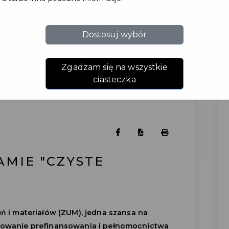
Dostosuj wybór
Zgadzam się na wszystkie
ciasteczka
MIE "CZYSTE
ń i materiałów (ZUM), jedna szansa na
zowanie prefinansowania i pełnomocnictwa