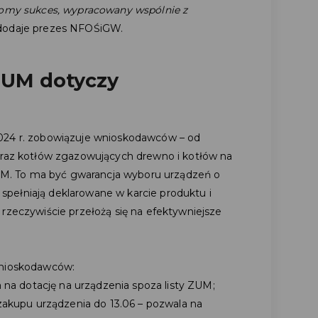
gromy sukces, wypracowany wspólnie z
dodaje prezes NFOŚiGW.
 ZUM dotyczy
024 r. zobowiązuje wnioskodawców – od
oraz kotłów zgazowujących drewno i kotłów na
 ZUM. To ma być gwarancja wyboru urządzeń o
e spełniają deklarowane w karcie produktu i
rzeczywiście przełożą się na efektywniejsze
wnioskodawców:
 na dotację na urządzenia spoza listy ZUM;
zakupu urządzenia do 13.06 – pozwala na