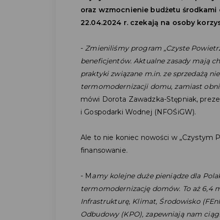
oraz wzmocnienie budżetu środkami e
22.04.2024 r. czekają na osoby korzy
-
Zmieniliśmy program „Czyste Powietrze
beneficjentów. Aktualne zasady mają c
praktyki związane m.in. ze sprzedażą ni
termomodernizacji domu, zamiast obniż
mówi Dorota Zawadzka-Stępniak, prez
i Gospodarki Wodnej (NFOŚiGW).
Ale to nie koniec nowości w „Czystym 
finansowanie.
- M
amy kolejne duże pieniądze dla Po
termomodernizację domów. To aż 6,4 mi
Infrastrukturę, Klimat, Środowisko (FE
Odbudowy (KPO), zapewniają nam ciągło