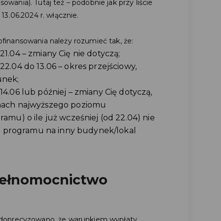
ania). Tutaj też – podobnie jak przy liście
3.06.2024 r. włącznie.
inansowania należy rozumieć tak, że:
1.04 – zmiany Cię nie dotyczą;
22.04 do 13.06 – okres przejściowy,
unek;
4.06 lub później – zmiany Cię dotyczą,
amach najwyższego poziomu
amu) o ile już wcześniej (od 22.04) nie
 3) programu na inny budynek/lokal
pełnomocnictwo
 doprecyzowano, że warunkiem wypłaty