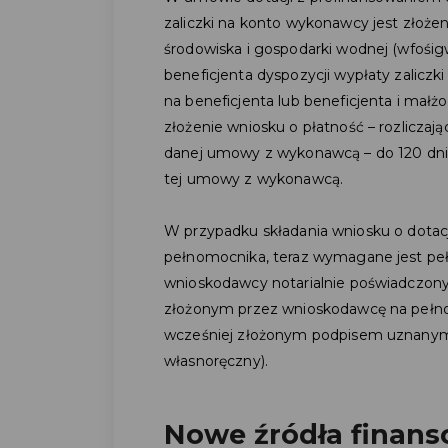
zaliczki na konto wykonawcy jest złoż
środowiska i gospodarki wodnej (wfośig
beneficjenta dyspozycji wypłaty zaliczki
na beneficjenta lub beneficjenta i małż
złożenie wniosku o płatność – rozliczaj
danej umowy z wykonawcą – do 120 dni od
tej umowy z wykonawcą.
W przypadku składania wniosku o dotac
pełnomocnika, teraz wymagane jest p
wnioskodawcy notarialnie poświadczon
złożonym przez wnioskodawcę na pełno
wcześniej złożonym podpisem uznanym
własnoręczny).
Nowe źródła finan