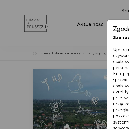
Aktualności
Wydar
Zgoda
Szano
Uprzejm
Home
Lista aktualności
Zmiany w programie "Czyste 
używamy
osobowy
persona
Europej
sprawie
osobowy
dyrekty
przetwa
urządze
przegląd
poszcze
systemu
serwera