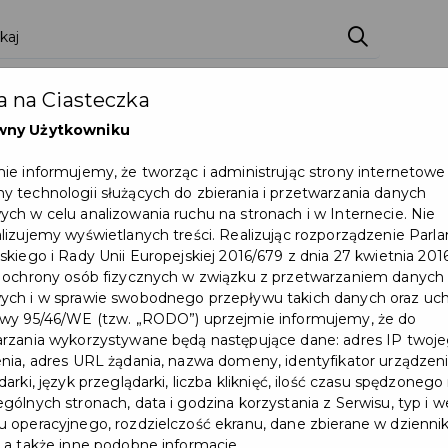
zenia
Pakiety
Partnerzy
Zostań partnerem
 na Ciasteczka
Dokumenty
Pomoc
Załóż konto
wny Użytkowniku
ie informujemy, że tworząc i administrując strony internetowe
Powietrze"
 technologii służących do zbierania i przetwarzania danych
ch w celu analizowania ruchu na stronach i w Internecie. Nie
lizujemy wyświetlanych treści. Realizując rozporządzenie Par
skiego i Rady Unii Europejskiej 2016/679 z dnia 27 kwietnia 2016
 ochrony osób fizycznych w związku z przetwarzaniem danych
ch i w sprawie swobodnego przepływu takich danych oraz uch
wy 95/46/WE (tzw. „RODO”) uprzejmie informujemy, że do
rzania wykorzystywane będą następujące dane: adres IP twoj
nia, adres URL żądania, nazwa domeny, identyfikator urządzeni
arki, język przeglądarki, liczba kliknięć, ilość czasu spędzonego
gólnych stronach, data i godzina korzystania z Serwisu, typ i w
 operacyjnego, rozdzielczość ekranu, dane zbierane w dzienni
 a także inne podobne informacje.