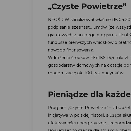
„Czyste Powietrze”
NFOŚiGW sfinalizował właśnie (16.04.20
podpisanie szesnastu umów (ze wszyst
grantowych z unijnego programu FEnIKS
fundusze pierwszych wniosków o płatnoś
nowego finansowania.
Wdrożenie środków FEnIKS (6,4 mld zł na
gospodarstw domowych na dotacje do wy
modernizację ok. 100 tys. budynków.
Pieniądze dla każd
Program „Czyste Powietrze” – z budżet
inicjatywa w polskiej historii, służąca 
efektywności energetycznej jednorodz
Powietrze” to szansa dla Polaków obecni