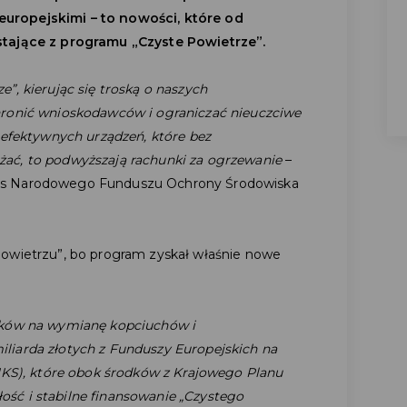
uropejskimi – to nowości, które od
stające z programu „Czyste Powietrze”.
”, kierując się troską o naszych
hronić wnioskodawców i ograniczać nieuczciwe
eefektywnych urządzeń, które bez
ać, to podwyższają rachunki za ogrzewanie
–
es Narodowego Funduszu Ochrony Środowiska
Powietrzu”, bo program zyskał właśnie nowe
laków na wymianę kopciuchów i
liarda złotych z Funduszy Europejskich na
nIKS), które obok środków z Krajowego Planu
ść i stabilne finansowanie „Czystego