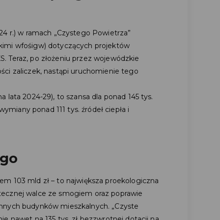
24 r.) w ramach „Czystego Powietrza”
kimi wfośigw) dotyczących projektów
. Teraz, po złożeniu przez wojewódzkie
ci zaliczek, nastąpi uruchomienie tego
 lata 2024-29), to szansa dla ponad 145 tys.
miany ponad 111 tys. źródeł ciepła i
ego
em 103 mld zł – to największa proekologiczna
skutecznej walce ze smogiem oraz poprawie
innych budynków mieszkalnych. „Czyste
e nawet na 135 tys. zł bezzwrotnej dotacji na