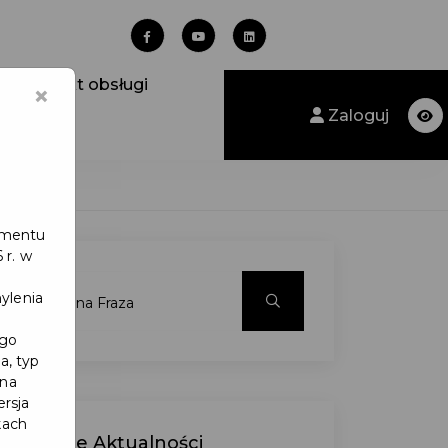
Punkt obsługi
×
Zaloguj
lamentu
 r. w
ylenia
ego
a, typ
 na
ersja
kach
Ostatnie
Aktualności