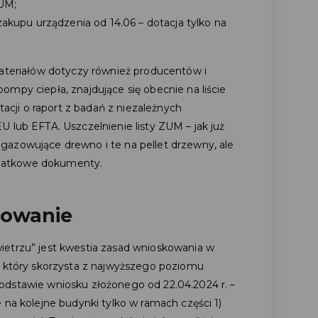
ZUM;
akupu urządzenia od 14.06 – dotacja tylko na
materiałów dotyczy również producentów i
mpy ciepła, znajdujące się obecnie na liście
ji o raport z badań z niezależnych
 lub EFTA. Uszczelnienie listy ZUM – jak już
gazowujące drewno i te na pellet drzewny, ale
datkowe dokumenty.
sowanie
ietrzu” jest kwestia zasad wnioskowania w
, który skorzysta z najwyższego poziomu
odstawie wniosku złożonego od 22.04.2024 r. –
 na kolejne budynki tylko w ramach części 1)