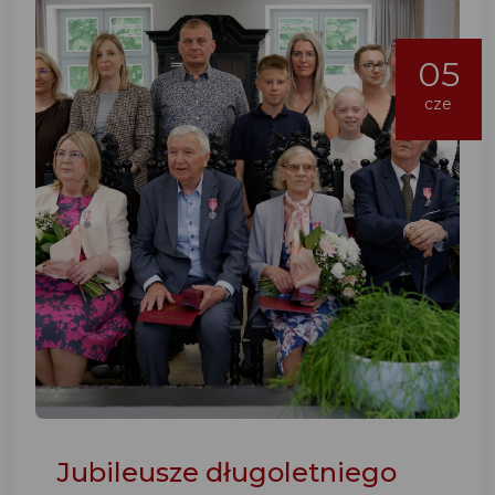
05
cze
Jubileusze długoletniego