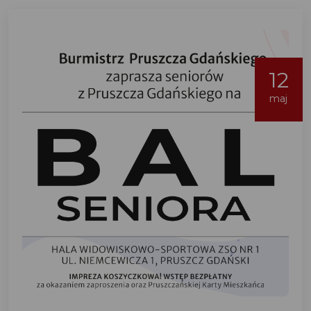
12
maj