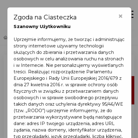
×
Zaloguj
Otwór
Zgoda na Ciasteczka
Szanowny Użytkowniku
Home
Lista aktualności
Uprzejmie informujemy, że tworząc i administrując
strony internetowe używamy technologii
służących do zbierania i przetwarzania danych
osobowych w celu analizowania ruchu na stronach
i w Internecie. Nie personalizujemy wyświetlanych
treści. Realizując rozporządzenie Parlamentu
Europejskiego i Rady Unii Europejskiej 2016/679 z
10
dnia 27 kwietnia 2016 r. w sprawie ochrony osób
fizycznych w związku z przetwarzaniem danych
lip
osobowych i w sprawie swobodnego przepływu
takich danych oraz uchylenia dyrektywy 95/46/WE
(tzw. „RODO”) uprzejmie informujemy, że do
przetwarzania wykorzystywane będą następujące
dane: adres IP twojego urządzenia, adres URL
żądania, nazwa domeny, identyfikator urządzenia,
typ przeglądarki, język przeglądarki, liczba kliknięć,