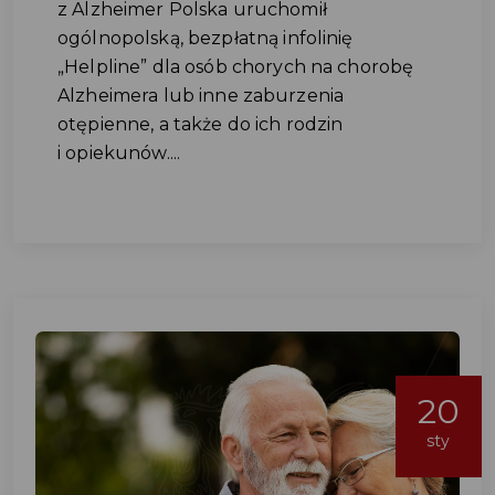
z Alzheimer Polska uruchomił
ogólnopolską, bezpłatną infolinię
„Helpline” dla osób chorych na chorobę
Alzheimera lub inne zaburzenia
otępienne, a także do ich rodzin
i opiekunów....
20
sty