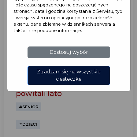
ilość czasu spędzonego na poszczególnych
stronach, data i godzina korzystania z Serwisu, typ
i wersja systemu operacyjnego, rozdzielczość
ekranu, dane zbierane w dziennikach serwera a
także inne podobne informacje.
Dostosuj wybór
Najmłodsi bawili się
podczas akcji Wakacje w
Zgadzam się na wszystkie
ciasteczka
mieście, a seniorzy oficjalnie
powitali lato
#SENIOR
#DZIECI