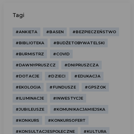
Tagi
#ANKIETA
#BASEN
#BEZPIECZEŃSTWO
#BIBLIOTEKA
#BUDŻETOBYWATELSKI
#BURMISTRZ
#COVID
#DAWNYPRUSZCZ
#DNIPRUSZCZA
#DOTACJE
#DZIECI
#EDUKACJA
#EKOLOGIA
#FUNDUSZE
#GPSZOK
#ILUMINACJE
#INWESTYCJE
#JUBILEUSZE
#KOMUNIKACJAMIEJSKA
#KONKURS
#KONKURSOFERT
#KONSULTACJESPOŁECZNE
#KULTURA