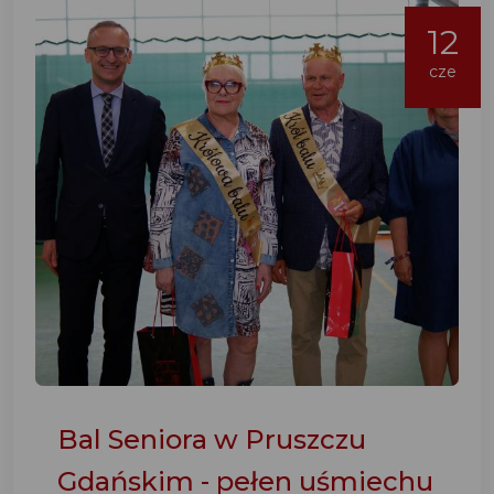
12
cze
Bal Seniora w Pruszczu
Gdańskim - pełen uśmiechu