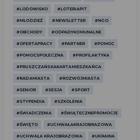
#LODOWISKO
#LOTERIAPIT
#MŁODZIEŻ
#NEWSLETTER
#NGO
#OBCHODY
#ODPADYKOMUNALNE
#OFERTAPRACY
#PARTNER
#POMOC
#POMOCSPOŁECZNA
#PROFILAKTYKA
#PRUSZCZAŃSKAKARTAMIESZKAŃCA
#RADAMIASTA
#ROZWÓJMIASTA
#SENIOR
#SESJA
#SPORT
#STYPENDIA
#SZKOLENIA
#ŚWIADCZENIA
#ŚWIĄTECZNEPROMOCJE
#ŚWIĘTO
#UCHWAŁAKRAJOBRAZOWA
#UCHWAŁA KRAJOBRAZOWA
#UKRAINA