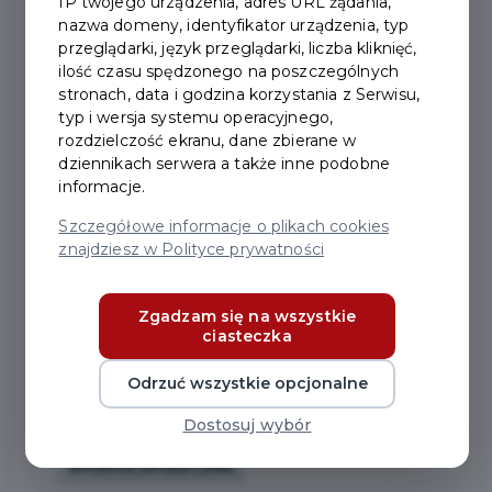
IP twojego urządzenia, adres URL żądania,
nazwa domeny, identyfikator urządzenia, typ
przeglądarki, język przeglądarki, liczba kliknięć,
ilość czasu spędzonego na poszczególnych
stronach, data i godzina korzystania z Serwisu,
typ i wersja systemu operacyjnego,
rozdzielczość ekranu, dane zbierane w
dziennikach serwera a także inne podobne
informacje.
Spotkanie informacyjne
Szczegółowe informacje o plikach cookies
dotyczące likwidacji
znajdziesz w Polityce prywatności
ogrzewania węglowego
Zgadzam się na wszystkie
oraz termomodernizacji
ciasteczka
budynku – program Czyste
Odrzuć wszystkie opcjonalne
Powietrze
Dostosuj wybór
#POMOCSPOŁECZNA