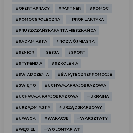
#OFERTAPRACY
#PARTNER
#POMOC
#POMOCSPOŁECZNA
#PROFILAKTYKA
#PRUSZCZAŃSKAKARTAMIESZKAŃCA
#RADAMIASTA
#ROZWÓJMIASTA
#SENIOR
#SESJA
#SPORT
#STYPENDIA
#SZKOLENIA
#ŚWIADCZENIA
#ŚWIĄTECZNEPROMOCJE
#ŚWIĘTO
#UCHWAŁAKRAJOBRAZOWA
#UCHWAŁA KRAJOBRAZOWA
#UKRAINA
#URZĄDMIASTA
#URZĄDSKARBOWY
#UWAGA
#WAKACJE
#WARSZTATY
#WĘGIEL
#WOLONTARIAT