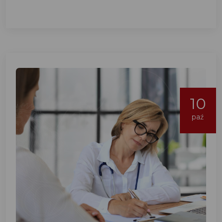
10
paź