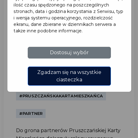
ilość czasu spędzonego na poszczególnych
stronach, data i godzina korzystania z Serwisu, typ
i wersja systemu operacyjnego, rozdzielczość
ekranu, dane zbierane w dziennikach serwera a
także inne podobne informacje.
Dostosuj wybór
KROSS S.A. – nowy partner
Pruszczańskiej Karty
Zgadzam się na wszystkie
ciasteczka
Mieszkańca
#PRUSZCZAŃSKAKARTAMIESZKAŃCA
#PARTNER
Do grona partnerów Pruszczańskiej Karty