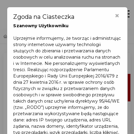
×
Zaloguj
Otwór
Zgoda na Ciasteczka
Szanowny Użytkowniku
Home
Lista aktualności
Uprzejmie informujemy, że tworząc i administrując
strony internetowe używamy technologii
służących do zbierania i przetwarzania danych
osobowych w celu analizowania ruchu na stronach
i w Internecie. Nie personalizujemy wyświetlanych
treści. Realizując rozporządzenie Parlamentu
Europejskiego i Rady Unii Europejskiej 2016/679 z
29
dnia 27 kwietnia 2016 r. w sprawie ochrony osób
fizycznych w związku z przetwarzaniem danych
lip
osobowych i w sprawie swobodnego przepływu
takich danych oraz uchylenia dyrektywy 95/46/WE
(tzw. „RODO”) uprzejmie informujemy, że do
przetwarzania wykorzystywane będą następujące
dane: adres IP twojego urządzenia, adres URL
żądania, nazwa domeny, identyfikator urządzenia,
typ przeglądarki, język przeglądarki, liczba kliknięć,