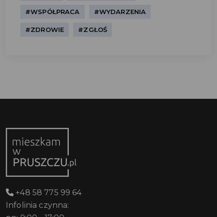
#WSPÓŁPRACA
#WYDARZENIA
#ZDROWIE
#ZGŁOŚ
+48 58 775 99 64
Infolinia czynna: