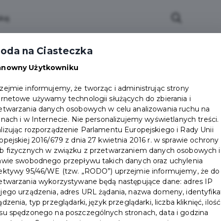
zenia
Pakiety
Partnerzy
Zostań partnerem
oda na Ciasteczka
Dokumenty
Pomoc
Załóż konto
anowny Użytkowniku
zejmie informujemy, że tworząc i administrując strony
ernetowe używamy technologii służących do zbierania i
etwarzania danych osobowych w celu analizowania ruchu na
onach i w Internecie. Nie personalizujemy wyświetlanych treści.
lizując rozporządzenie Parlamentu Europejskiego i Rady Unii
Szlachetna Paczka szuka
opejskiej 2016/679 z dnia 27 kwietnia 2016 r. w sprawie ochrony
b fizycznych w związku z przetwarzaniem danych osobowych i
lokalnych wolontariuszy
awie swobodnego przepływu takich danych oraz uchylenia
ektywy 95/46/WE (tzw. „RODO”) uprzejmie informujemy, że do
etwarzania wykorzystywane będą następujące dane: adres IP
#POMOC
jego urządzenia, adres URL żądania, nazwa domeny, identyfika
ądzenia, typ przeglądarki, język przeglądarki, liczba kliknięć, ilość
Szlachetna Paczka szuka osób gotowych
su spędzonego na poszczególnych stronach, data i godzina