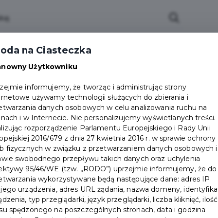
zenia
Pakiety
Partnerzy
Zostań partnerem
oda na Ciasteczka
Dokumenty
Pomoc
Załóż konto
anowny Użytkowniku
zejmie informujemy, że tworząc i administrując strony
ernetowe używamy technologii służących do zbierania i
etwarzania danych osobowych w celu analizowania ruchu na
onach i w Internecie. Nie personalizujemy wyświetlanych treści.
lizując rozporządzenie Parlamentu Europejskiego i Rady Unii
Spotkanie informacyjne
opejskiej 2016/679 z dnia 27 kwietnia 2016 r. w sprawie ochrony
b fizycznych w związku z przetwarzaniem danych osobowych i
dotyczące likwidacji
awie swobodnego przepływu takich danych oraz uchylenia
ektywy 95/46/WE (tzw. „RODO”) uprzejmie informujemy, że do
ogrzewania węglowego
etwarzania wykorzystywane będą następujące dane: adres IP
jego urządzenia, adres URL żądania, nazwa domeny, identyfika
oraz termomodernizacji
ądzenia, typ przeglądarki, język przeglądarki, liczba kliknięć, ilość
su spędzonego na poszczególnych stronach, data i godzina
budynku – program Czyste