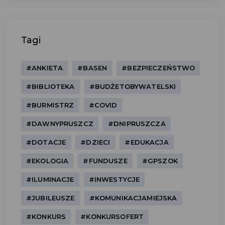
Tagi
#ANKIETA
#BASEN
#BEZPIECZEŃSTWO
#BIBLIOTEKA
#BUDŻETOBYWATELSKI
#BURMISTRZ
#COVID
#DAWNYPRUSZCZ
#DNIPRUSZCZA
#DOTACJE
#DZIECI
#EDUKACJA
#EKOLOGIA
#FUNDUSZE
#GPSZOK
#ILUMINACJE
#INWESTYCJE
#JUBILEUSZE
#KOMUNIKACJAMIEJSKA
#KONKURS
#KONKURSOFERT