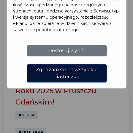
ilość czasu spędzonego na poszczególnych
stronach, data i godzina korzystania z Serwisu, typ
i wersja systemu operacyjnego, rozdzielczość
ekranu, dane zbierane w dziennikach serwera a
także inne podobne informacje.
Dostosuj wybór
Rozstrzygnięto konkurs na
najpiękniejszy Rodzinny
Zgadzam się na wszystkie
ciasteczka
Ogród Działkowy i Działka
Roku 2025 w Pruszczu
Gdańskim!
#SESJA
#EKOLOGIA