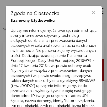
×
Zaloguj
Otwór
Zgoda na Ciasteczka
Szanowny Użytkowniku
Home
Lista aktualności
Uprzejmie informujemy, że tworząc i administrując
strony internetowe używamy technologii
służących do zbierania i przetwarzania danych
osobowych w celu analizowania ruchu na stronach
i w Internecie. Nie personalizujemy wyświetlanych
treści. Realizując rozporządzenie Parlamentu
Europejskiego i Rady Unii Europejskiej 2016/679 z
04
dnia 27 kwietnia 2016 r. w sprawie ochrony osób
fizycznych w związku z przetwarzaniem danych
lis
osobowych i w sprawie swobodnego przepływu
takich danych oraz uchylenia dyrektywy 95/46/WE
(tzw. „RODO”) uprzejmie informujemy, że do
przetwarzania wykorzystywane będą następujące
dane: adres IP twojego urządzenia, adres URL
żądania, nazwa domeny, identyfikator urządzenia,
typ przeglądarki, język przeglądarki, liczba kliknięć,