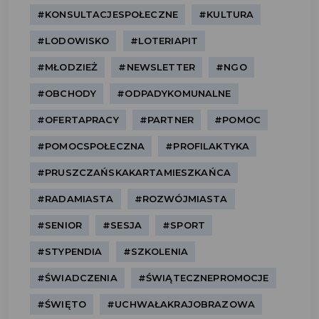
#KONSULTACJESPOŁECZNE
#KULTURA
#LODOWISKO
#LOTERIAPIT
#MŁODZIEŻ
#NEWSLETTER
#NGO
#OBCHODY
#ODPADYKOMUNALNE
#OFERTAPRACY
#PARTNER
#POMOC
#POMOCSPOŁECZNA
#PROFILAKTYKA
#PRUSZCZAŃSKAKARTAMIESZKAŃCA
#RADAMIASTA
#ROZWÓJMIASTA
#SENIOR
#SESJA
#SPORT
#STYPENDIA
#SZKOLENIA
#ŚWIADCZENIA
#ŚWIĄTECZNEPROMOCJE
#ŚWIĘTO
#UCHWAŁAKRAJOBRAZOWA