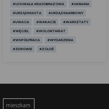
#UCHWAŁA KRAJOBRAZOWA
#UKRAINA
#URZĄDMIASTA
#URZĄDSKARBOWY
#UWAGA
#WAKACJE
#WARSZTATY
#WĘGIEL
#WOLONTARIAT
#WSPÓŁPRACA
#WYDARZENIA
#ZDROWIE
#ZGŁOŚ