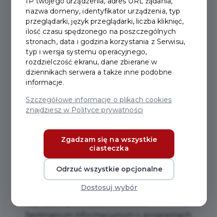
IP twojego urządzenia, adres URL żądania,
nazwa domeny, identyfikator urządzenia, typ
przeglądarki, język przeglądarki, liczba kliknięć,
ilość czasu spędzonego na poszczególnych
stronach, data i godzina korzystania z Serwisu,
typ i wersja systemu operacyjnego,
rozdzielczość ekranu, dane zbierane w
dziennikach serwera a także inne podobne
informacje.
Seminarium informacyjne o
Szczegółowe informacje o plikach cookies
programach
znajdziesz w Polityce prywatności
międzynarodowych
Zgadzam się na wszystkie
ciasteczka
#WSPÓŁPRACA
Odrzuć wszystkie opcjonalne
W imieniu Starostwa Powiatowego w
Dostosuj wybór
Pruszczu Gdańskim serdecznie
zapraszamy do uczestnictwa w
Seminarium informacyjnym o programach