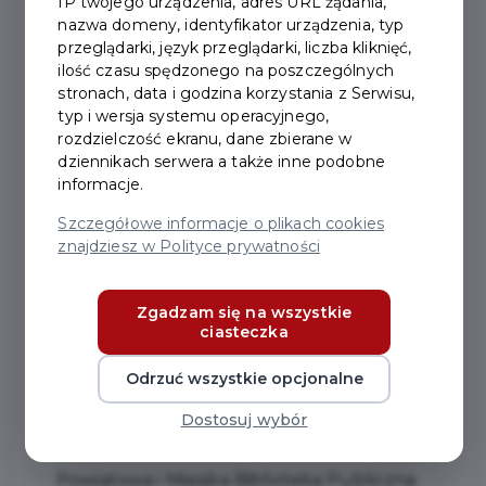
IP twojego urządzenia, adres URL żądania,
nazwa domeny, identyfikator urządzenia, typ
przeglądarki, język przeglądarki, liczba kliknięć,
ilość czasu spędzonego na poszczególnych
stronach, data i godzina korzystania z Serwisu,
typ i wersja systemu operacyjnego,
rozdzielczość ekranu, dane zbierane w
dziennikach serwera a także inne podobne
informacje.
Spotkanie z podróżnikiem
Szczegółowe informacje o plikach cookies
Markiem Kamińskim
znajdziesz w Polityce prywatności
#EDUKACJA
Zgadzam się na wszystkie
ciasteczka
#BIBLIOTEKA
Odrzuć wszystkie opcjonalne
Dostosuj wybór
#KULTURA
Powiatowa i Miejska Biblioteka Publiczna