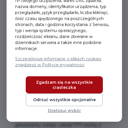
IP twojego urządzenia, adres URL żądania,
nazwa domeny, identyfikator urządzenia, typ
przeglądarki, język przeglądarki, liczba kliknięć,
ilość czasu spędzonego na poszczególnych
stronach, data i godzina korzystania z Serwisu,
typ i wersja systemu operacyjnego,
rozdzielczość ekranu, dane zbierane w
dziennikach serwera a także inne podobne
informacje.
Budżet obywatelski na
Szczegółowe informacje o plikach cookies
2023 rok - wyniki
znajdziesz w Polityce prywatności
#BUDŻETOBYWATELSKI
Zgadzam się na wszystkie
ciasteczka
#KONSULTACJESPOŁECZNE
Odrzuć wszystkie opcjonalne
W tegorocznych konsultacjach
Dostosuj wybór
głosowaliśmy na 20 projekty. W
głosowaniu wzięły udział 1771 osoby, z