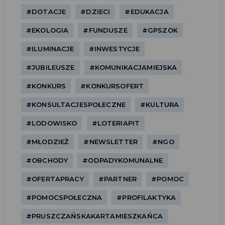
#DOTACJE
#DZIECI
#EDUKACJA
#EKOLOGIA
#FUNDUSZE
#GPSZOK
#ILUMINACJE
#INWESTYCJE
#JUBILEUSZE
#KOMUNIKACJAMIEJSKA
#KONKURS
#KONKURSOFERT
#KONSULTACJESPOŁECZNE
#KULTURA
#LODOWISKO
#LOTERIAPIT
#MŁODZIEŻ
#NEWSLETTER
#NGO
#OBCHODY
#ODPADYKOMUNALNE
#OFERTAPRACY
#PARTNER
#POMOC
#POMOCSPOŁECZNA
#PROFILAKTYKA
#PRUSZCZAŃSKAKARTAMIESZKAŃCA