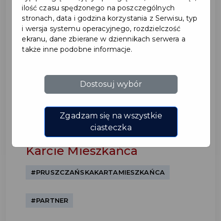
ilość czasu spędzonego na poszczególnych
stronach, data i godzina korzystania z Serwisu, typ
i wersja systemu operacyjnego, rozdzielczość
ekranu, dane zbierane w dziennikach serwera a
także inne podobne informacje.
Dostosuj wybór
Agencja Reklamowa
tdutkowskicom - nowy
Zgadzam się na wszystkie
ciasteczka
partner w Pruszczańskiej
Karcie Mieszkańca
#PRUSZCZAŃSKAKARTAMIESZKAŃCA
#PARTNER