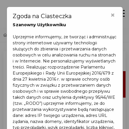
×
Zaloguj
Otwór
Zgoda na Ciasteczka
Szanowny Użytkowniku
Home
Lista aktualności
Uprzejmie informujemy, że tworząc i administrując
strony internetowe używamy technologii
służących do zbierania i przetwarzania danych
osobowych w celu analizowania ruchu na stronach
i w Internecie. Nie personalizujemy wyświetlanych
treści. Realizując rozporządzenie Parlamentu
Europejskiego i Rady Unii Europejskiej 2016/679 z
06
dnia 27 kwietnia 2016 r. w sprawie ochrony osób
fizycznych w związku z przetwarzaniem danych
maj
osobowych i w sprawie swobodnego przepływu
takich danych oraz uchylenia dyrektywy 95/46/WE
(tzw. „RODO”) uprzejmie informujemy, że do
przetwarzania wykorzystywane będą następujące
dane: adres IP twojego urządzenia, adres URL
żądania, nazwa domeny, identyfikator urządzenia,
typ przeglądarki, język przeglądarki, liczba kliknięć,