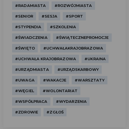
#RADAMIASTA
#ROZWÓJMIASTA
#SENIOR
#SESJA
#SPORT
#STYPENDIA
#SZKOLENIA
#ŚWIADCZENIA
#ŚWIĄTECZNEPROMOCJE
#ŚWIĘTO
#UCHWAŁAKRAJOBRAZOWA
#UCHWAŁA KRAJOBRAZOWA
#UKRAINA
#URZĄDMIASTA
#URZĄDSKARBOWY
#UWAGA
#WAKACJE
#WARSZTATY
#WĘGIEL
#WOLONTARIAT
#WSPÓŁPRACA
#WYDARZENIA
#ZDROWIE
#ZGŁOŚ