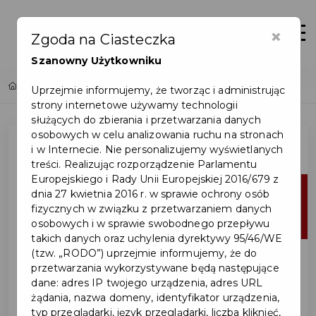
×
Zaloguj
Otwór
Zgoda na Ciasteczka
Szanowny Użytkowniku
Home
Lista aktualności
Uprzejmie informujemy, że tworząc i administrując
strony internetowe używamy technologii
służących do zbierania i przetwarzania danych
osobowych w celu analizowania ruchu na stronach
i w Internecie. Nie personalizujemy wyświetlanych
treści. Realizując rozporządzenie Parlamentu
Europejskiego i Rady Unii Europejskiej 2016/679 z
15
dnia 27 kwietnia 2016 r. w sprawie ochrony osób
fizycznych w związku z przetwarzaniem danych
sty
osobowych i w sprawie swobodnego przepływu
takich danych oraz uchylenia dyrektywy 95/46/WE
(tzw. „RODO”) uprzejmie informujemy, że do
przetwarzania wykorzystywane będą następujące
dane: adres IP twojego urządzenia, adres URL
żądania, nazwa domeny, identyfikator urządzenia,
typ przeglądarki, język przeglądarki, liczba kliknięć,