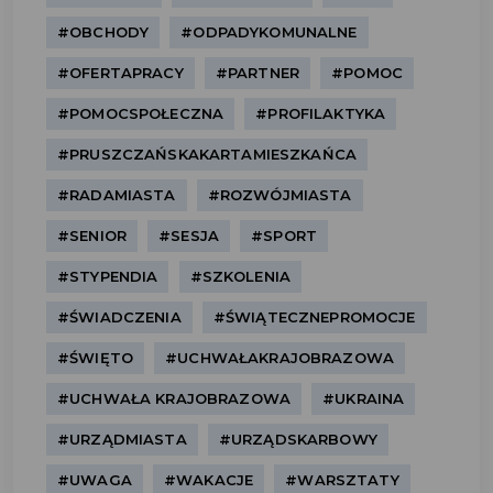
#OBCHODY
#ODPADYKOMUNALNE
#OFERTAPRACY
#PARTNER
#POMOC
#POMOCSPOŁECZNA
#PROFILAKTYKA
#PRUSZCZAŃSKAKARTAMIESZKAŃCA
#RADAMIASTA
#ROZWÓJMIASTA
#SENIOR
#SESJA
#SPORT
#STYPENDIA
#SZKOLENIA
#ŚWIADCZENIA
#ŚWIĄTECZNEPROMOCJE
#ŚWIĘTO
#UCHWAŁAKRAJOBRAZOWA
#UCHWAŁA KRAJOBRAZOWA
#UKRAINA
#URZĄDMIASTA
#URZĄDSKARBOWY
#UWAGA
#WAKACJE
#WARSZTATY