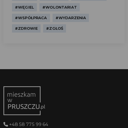
#WĘGIEL
#WOLONTARIAT
#WSPÓŁPRACA
#WYDARZENIA
#ZDROWIE
#ZGŁOŚ
+48 58 775 99 64