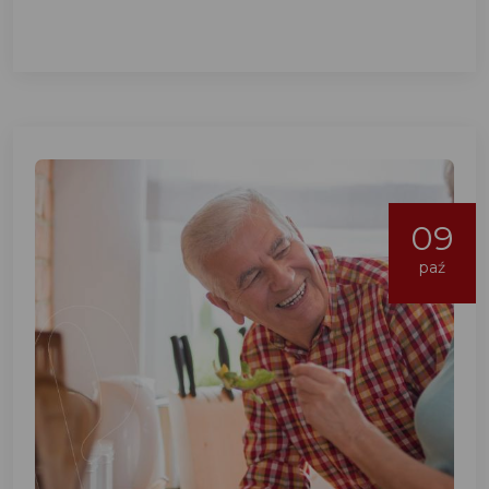
09
paź