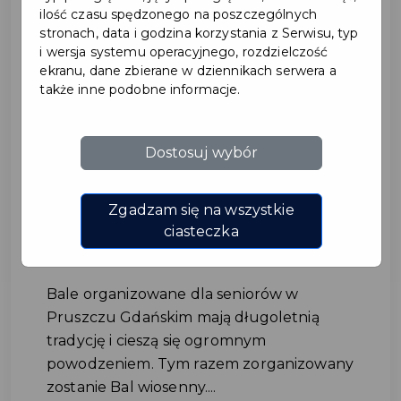
ilość czasu spędzonego na poszczególnych
stronach, data i godzina korzystania z Serwisu, typ
i wersja systemu operacyjnego, rozdzielczość
ekranu, dane zbierane w dziennikach serwera a
także inne podobne informacje.
Dostosuj wybór
Bal wiosenny 2024 – odbierz
zaproszenie
Zgadzam się na wszystkie
ciasteczka
#SENIOR
Bale organizowane dla seniorów w
Pruszczu Gdańskim mają długoletnią
tradycję i cieszą się ogromnym
powodzeniem. Tym razem zorganizowany
zostanie Bal wiosenny....