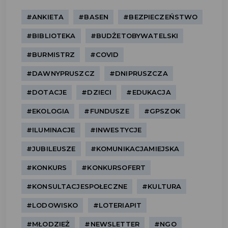
#ANKIETA
#BASEN
#BEZPIECZEŃSTWO
#BIBLIOTEKA
#BUDŻETOBYWATELSKI
#BURMISTRZ
#COVID
#DAWNYPRUSZCZ
#DNIPRUSZCZA
#DOTACJE
#DZIECI
#EDUKACJA
#EKOLOGIA
#FUNDUSZE
#GPSZOK
#ILUMINACJE
#INWESTYCJE
#JUBILEUSZE
#KOMUNIKACJAMIEJSKA
#KONKURS
#KONKURSOFERT
#KONSULTACJESPOŁECZNE
#KULTURA
#LODOWISKO
#LOTERIAPIT
#MŁODZIEŻ
#NEWSLETTER
#NGO